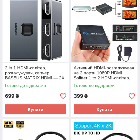
2 in 1 HDMI-сплітер,
Активний HDMI-розгалужувач
розгалужувач, світчер
на 2 порти 1080P HDMI
BASEUS MATRIX HDMI — 2Х
Splitter 1 to 2 HDMI-сплітер,
HDMI 4K, 30HZ CAHUB-BC0G
HDMI HUB
Готово до відправки
Готово до відправки
699
399
₴
₴
Купити
Купити