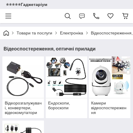
⭐️⭐️⭐️⭐️⭐️Гаджетаріум
Товари та послуги
Електроніка
Відеоспостереження,
Відеоспостереження, оптичні прилади
Відеорозгалужувач
Ендоскопи,
Камери
і, конвертери,
бороскопи
відеоспостережен
відеокомутатори
ня