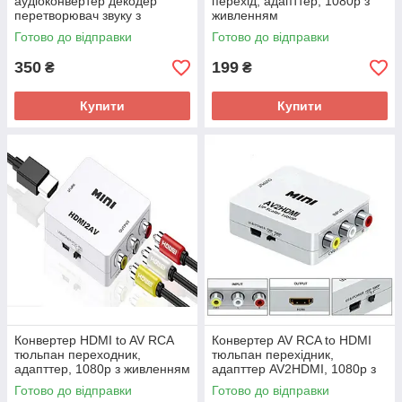
аудіоконвертер декодер
перехід, адапттер, 1080p з
перетворювач звуку з
живленням
оптичного коаксіального
Готово до відправки
Готово до відправки
S/PDIF Toslink
350
199
₴
₴
Купити
Купити
Конвертер HDMI to AV RCA
Конвертер AV RCA to HDMI
тюльпан переходник,
тюльпан перехідник,
адапттер, 1080p з живленням
адапттер AV2HDMI, 1080p з
живленням
Готово до відправки
Готово до відправки