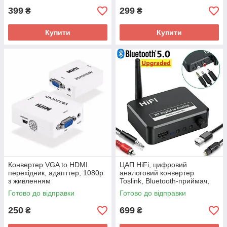
399
299
₴
₴
Купити
Купити
Конвертер VGA to HDMI
ЦАП HiFi, цифровий
перехідник, адапттер, 1080p
аналоговий конвертер
з живленням
Toslink, Bluetooth-приймач,
SPDIF, USB у 2.0 RCA, 3.5
Готово до відправки
Готово до відправки
mm AUX
250
699
₴
₴