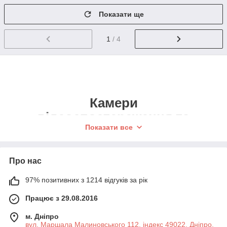
Показати ще
1
/ 4
Камери
відеоспостереження та
Показати все
оптичні прилади
- товари високої якості, за вигідною
ціною, із швидкою доставкою по
Про нас
Україні від інтернет-магазину
97% позитивних з 1214 відгуків за рік
Gadgetarium.
Працює з 29.08.2016
В каталог
➞
м. Дніпро
вул. Маршала Малиновського 112, індекс 49022, Дніпро,