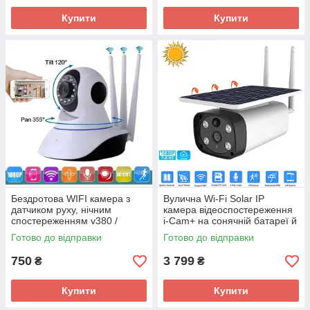
Купити
Купити
Бездротова WIFI камера з
Вулична Wi-Fi Solar IP
датчиком руху, нічним
камера відеоспостереження
спостереженням v380 /
i-Cam+ на сонячній батареї й
Внутрішня IP камера
акумуляторі, датчик руху
Готово до відправки
Готово до відправки
відеоспостереження
750
3 799
₴
₴
Купити
Купити