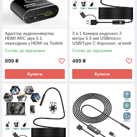
Адаптер аудіоконвертер
3 в 1 Камера ендоскоп 2
HDMI ARC звук 5.1
метри 5.5 мм USB/micro
перехідник з HDMI на Toslink
USB/Type C бороскоп, м'який
aux
дріт
Готово до відправки
Готово до відправки
899
499
₴
₴
Купити
Купити