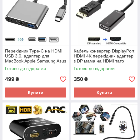
Перехідник Type-C на HDMI
Кабель конвертер DisplayPort
USB 3.0, адаптер для
HDMI 4K перехідник адаптер
MacBook Apple Samsung Asus
з DP мама на HDMI тато
HP Type-С USB-хаб 4K 3 в1
відеокабель
Готово до відправки
Готово до відправки
499
350
₴
₴
Купити
Купити