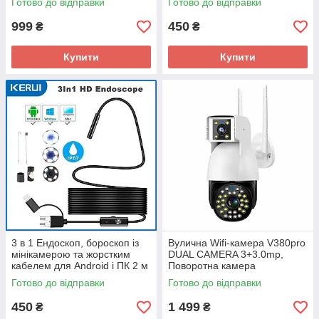
Готово до відправки
Готово до відправки
999
450
₴
₴
Купити
Купити
3 в 1 Ендоскоп, бороскоп із
Вулична Wifi-камера V380pro
мінікамерою та жорстким
DUAL CAMERA 3+3.0mp,
кабелем для Android і ПК 2 м
Поворотна камера
7 мм підсвітка
відеоспостереження на
Готово до відправки
Готово до відправки
вулицю
450
1 499
₴
₴