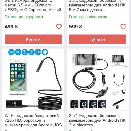
3 в 1 Камера ендоскоп 2
3 в 1 Ендоскоп, бороскоп із
метри 5.5 мм USB/micro
мінікамерою для Android і ПК
USB/Type C бороскоп, м'який
5 м 7 мм підсвітка
дріт
Готово до відправки
Готово до відправки
499
599
₴
₴
Купити
Купити
Wi-Fi ендоскоп бездротовий
2 в 1 Ендоскоп, бороскоп із
720p HD, бороскоп із
мінікамерою для Android і ПК
мінікамерою для Android, iOS
2 м підсвітка
5 м підсвітка