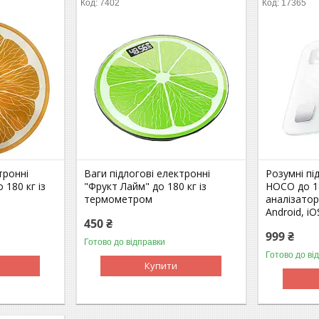
7402
17365
тронні
Ваги підлогові електронні
Розумні пі
 180 кг із
"Фрукт Лайм" до 180 кг із
HOCO до 18
термометром
аналізатор
Android, iO
450 ₴
999 ₴
Готово до відправки
Готово до ві
Купити