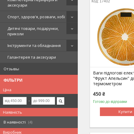
17402
аксесуари
Спорт, здоров'я, розваги, хобі
Дитячі товари, подарунки,
приколи
Інструменти та обладнання
Галантерея та аксесуари
Отзывы
Ваги підлогові елек
"Фрукт Апельсин" до
ФІЛЬТРИ
термометром
Ціна
450 ₴
Готово до відправки
Купити
Наявність
В наявності
4
Виробник