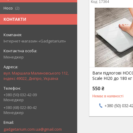
17364
Hoco
2
КОНТАКТИ
Інтернет-магазин «Gadgetarium»
Менеджер
Ваги підлогові HOC
вул. Маршала Малиновського 112,
Scale HI20 до 180 кг 
індекс 49022, Дніпро, Україна
550 ₴
+380 (50) 032-42-09
Немає в наявності
Менеджер
+380 (50) 032-4
+380 (68) 022-80-42
Менеджер
gadgetarium.com.ua@gmail.com