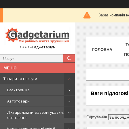
Зараз компанія н
Т
⭐️⭐️⭐️⭐️⭐️Гаджетаріум
ГОЛОВНА
П
Товари та послуги
Електроніка
Ваги підлогові
Автотовари
Ліхтарі, лампи, лазерні указки,
освітлення
Комп'ютерна периферія й