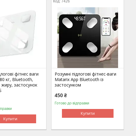
7426
длогові фітнес ваги
Розумні підлогові фітнес-ваги
0 кг, Bluetooth,
Matarix App Bluetooth із
 жиру, застосунок
застосунком
S
450 ₴
Готово до відправки
дправки
Купити
Купити