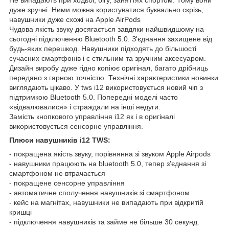
дуже зручні. Ними можна користуватися буквально скрізь,
навушники дуже схожі на Apple AirPods
Чудова якість звуку досягається завдяки найшвидшому на
сьогодні підключенню Bluetooth 5.0. З'єднання захищене від
будь-яких перешкод. Навушники підходять до більшості
сучасних смартфонів і є стильним та зручним аксесуаром.
Дизайн виробу дуже гідно копіює оригінал, багато дрібниць
передано з гарною точністю. Технічні характеристики новинки
виглядають цікаво. У tws i12 використовується новий чіп з
підтримкою Bluetooth 5.0. Попередні моделі часто
«відвалювалися» і страждали на інші недуги.
Замість кнопкового управління i12 як і в оригіналі
використовується сенсорне управління.
Плюси навушників i12 TWS:
- покращена якість звуку, порівнянна зі звуком Apple Airpods
- навушники працюють на bluetooth 5.0, тепер з'єднання зі
смартфоном не втрачається
- покращене сенсорне управління
- автоматичне сполучення навушників зі смартфоном
- кейс на магнітах, навушники не випадають при відкритій
кришці
- підключення навушників та займе не більше 30 секунд.