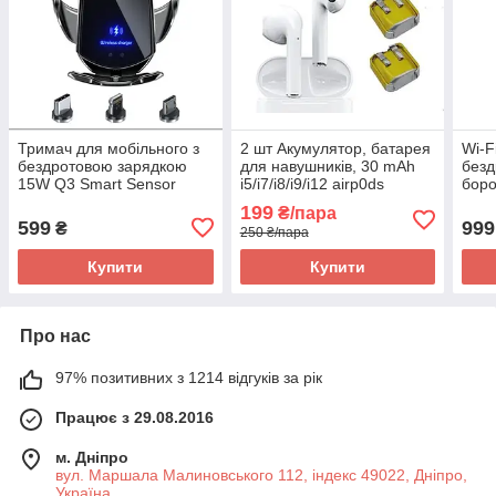
Тримач для мобільного з
2 шт Акумулятор, батарея
Wi-F
бездротовою зарядкою
для навушників, 30 mAh
безд
15W Q3 Smart Sensor
i5/i7/i8/i9/i12 airp0ds
боро
(Lightning+Micro+Type-C)
для 
199
₴/пара
підс
599
999
₴
250 ₴/пара
Купити
Купити
Про нас
97% позитивних з 1214 відгуків за рік
Працює з 29.08.2016
м. Дніпро
вул. Маршала Малиновського 112, індекс 49022, Дніпро,
Україна