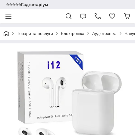
⭐️⭐️⭐️⭐️⭐️Гаджетаріум
Товари та послуги
Електроніка
Аудіотехніка
Навуш