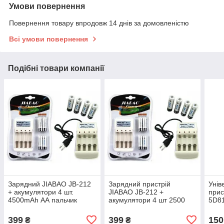
Умови повернення
Повернення товару впродовж 14 днів за домовленістю
Всі умови повернення
Подібні товари компанії
Зарядний JIABAO JB-212
Зарядний пристрій
Унів
+ акумулятори 4 шт.
JIABAO JB-212 +
прис
4500mAh АА пальчик
акумулятори 4 шт 2500
5D81
mAh ААA мініпальчик
1634
1850
399
399
150
₴
₴