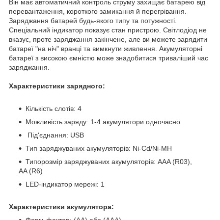
Він має автоматичний контроль струму захищає батарею від
перевантаження, короткого замикання й перегрівання.
Заряджання батарей будь-якого типу та потужності.
Спеціальний індикатор показує стан пристрою. Світлодіод не
вказує, проте заряджання закінчене, але ви можете зарядити
батареї "на ніч" вранці та вимкнути живлення. Акумуляторні
батареї з високою ємністю може знадобитися триваліший час
заряджання.
Характеристики зарядного:
Кількість слотів: 4
Можливість заряду: 1-4 акумулятори одночасно
Під'єднання: USB
Тип заряджуваних акумуляторів: Ni-Cd/Ni-MH
Типорозмір заряджуваних акумуляторів: AAA (R03),
AA (R6)
LED-індикатор мережі: 1
Характеристики акумулятора:
Форм-фактор: (AA) або (AAA)