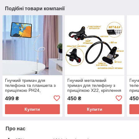
Подібні товари компанії
Гнучкий тримач для
Гнучкий металевий
Гнуч
телефона та планшета з
тримач для телефону з
теле
прищіпкою PH24,
прищіпкою X22, кріплення
прищ
кріплення для смартфона
для смартфона на гнучкій
BH24
499
450
450
₴
₴
на гнучкій ніжці
ніжці
смар
ніжц
Купити
Купити
Про нас