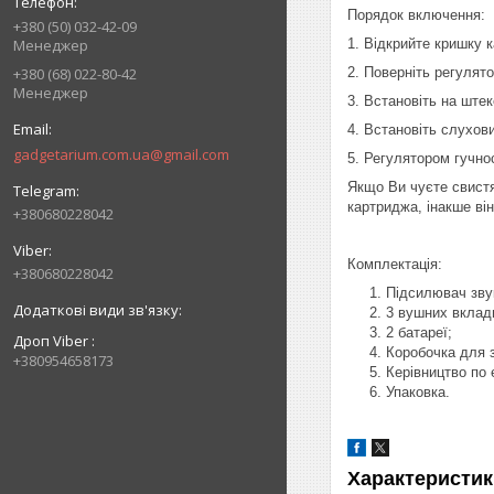
Порядок включення:
+380 (50) 032-42-09
1. Відкрийте кришку к
Менеджер
2. Поверніть регулят
+380 (68) 022-80-42
Менеджер
3. Встановіть на ште
4. Встановіть слухови
gadgetarium.com.ua@gmail.com
5. Регулятором гучно
Якщо Ви чуєте свистя
картриджа, інакше ві
+380680228042
Комплектація:
+380680228042
Підсилювач зву
3 вушних вклади
2 батареї;
Дроп Viber
Коробочка для з
+380954658173
Керівництво по 
Упаковка.
Характеристик