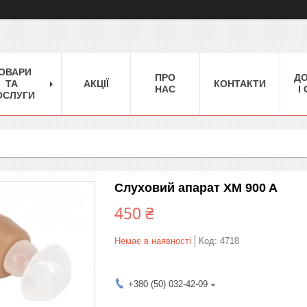
ОВАРИ
ПРО
Д
ТА
АКЦІЇ
КОНТАКТИ
НАС
І
ОСЛУГИ
Слуховий апарат XM 900 A
450 ₴
Немає в наявності
Код:
4718
+380 (50) 032-42-09