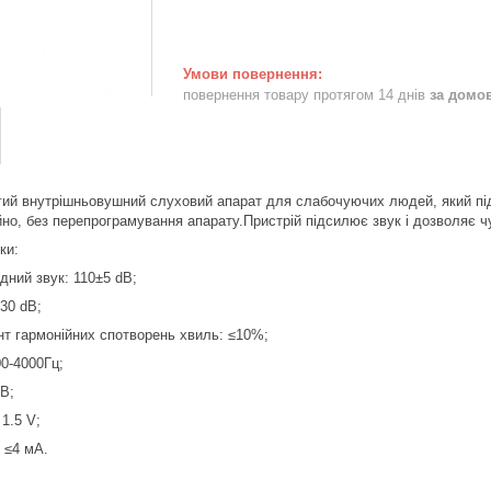
повернення товару протягом 14 днів
за домо
гий внутрішньовушний слуховий апарат для слабочуючих людей, який підх
но, без перепрограмування апарату.Пристрій підсилює звук і дозволяє чут
ки:
дний звук: 110±5 dB;
30 dB;
нт гармонійних спотворень хвиль: ≤10%;
00-4000Гц;
dB;
1.5 V;
 ≤4 мА.