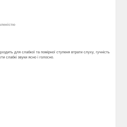
вленістю
одить для слабкої та помірної ступеня втрати слуху, гучність
и слабкі звуки ясно і голосно.