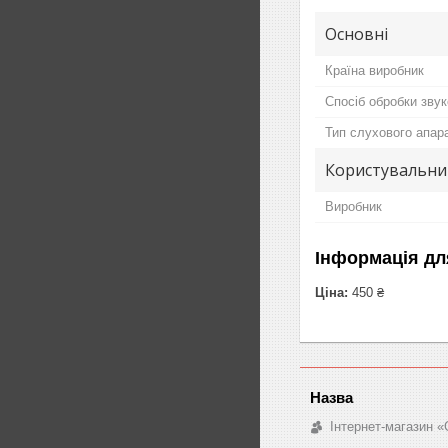
Основні
Країна виробник
Спосіб обробки звук
Тип слухового апар
Користувальни
Виробник
Інформація дл
Ціна:
450 ₴
Інтернет-магазин «