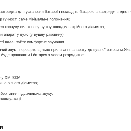
артриджа для установки батареї і покладіть батарею в картридж згідно пол
ор гучності саме мінімальне положення;
кер корпусу силіконову вушну насадку потрібного діаметра;
й апарат у вухо (у вушну раковину);
сті налаштуйте комфортне звучання.
чий звук - перевірте щільне прилягання апарату до вушної раковини.Якщ
н буде працювати і батарея з часом розрядиться.
ку XM-900A;
ша різного діаметра;
берігання підсилювача звуку;
експлуатації;
и