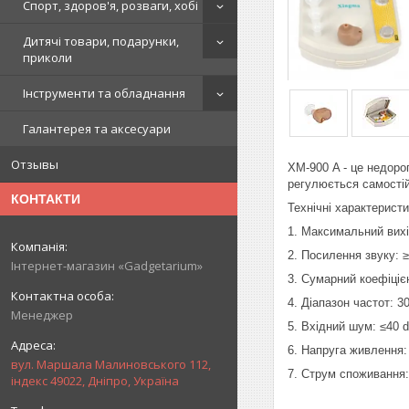
Спорт, здоров'я, розваги, хобі
Дитячі товари, подарунки,
приколи
Інструменти та обладнання
Галантерея та аксесуари
Отзывы
ХМ-900 A - це недоро
регулюється самостій
КОНТАКТИ
Технічні характеристи
1. Максимальний вихі
2. Посилення звуку: ≥
Інтернет-магазин «Gadgetarium»
3. Сумарний коефіціє
4. Діапазон частот: 3
Менеджер
5. Вхідний шум: ≤40 
6. Напруга живлення: 
вул. Маршала Малиновського 112,
7. Струм споживання:
індекс 49022, Дніпро, Україна