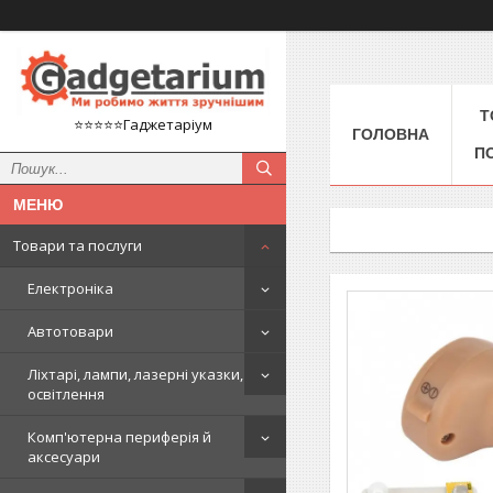
Т
⭐️⭐️⭐️⭐️⭐️Гаджетаріум
ГОЛОВНА
П
Товари та послуги
Електроніка
Автотовари
Ліхтарі, лампи, лазерні указки,
освітлення
Комп'ютерна периферія й
аксесуари