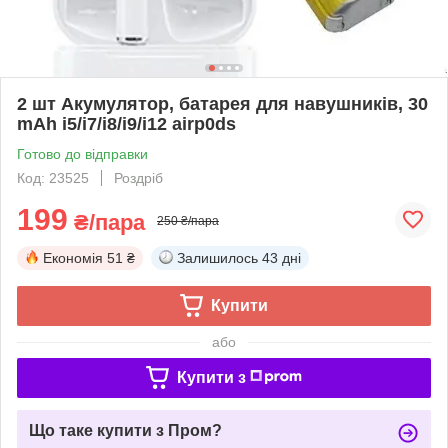
2 шт Акумулятор, батарея для навушників, 30
mAh i5/i7/i8/i9/i12 airp0ds
Готово до відправки
Код: 23525
Роздріб
199
₴/пара
250 ₴/пара
Економія
51 ₴
Залишилось
43 дні
Купити
або
Купити з
Що таке купити з Пром?