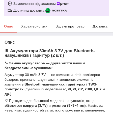
Замовлення під захистом
Доступна доставка
Опис
Характеристики
Відгуки про товар
Доставка
Опис
🔋
Акумулятори 30mAh 3.7V для Bluetooth-
навушників і гарнітур (2 шт.)
🔧
Заміна акумулятора — друге життя вашим
бездротовим навушникам!
Акумулятор 30 mAh 3.7V — це компактна літій-полімерна
батарея, призначена для заміни зношених елементів
живлення в
Bluetooth-навушниках, гарнітурах і TWS-
пристроях
(сумісний із моделями
i7, i8, i9, i12, i100, QCY и
др.
).
💡 Підходить для більшості моделей навушників, якщо
збігаються
напруга (3.7V)
и
розміри (9×9×4 мм)
. Навіть за
невеликих відмінностей за місткістю можливе встановлення,