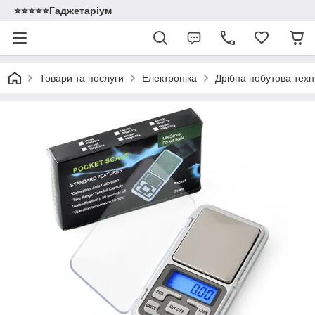
⭐️⭐️⭐️⭐️⭐️Гаджетаріум
Товари та послуги
Електроніка
Дрібна побутова техн