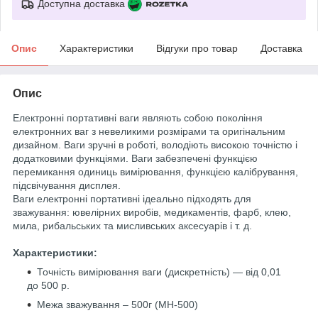
Доступна доставка
Опис
Характеристики
Відгуки про товар
Доставка
Опис
Електронні портативні ваги являють собою покоління
електронних ваг з невеликими розмірами та оригінальним
дизайном. Ваги зручні в роботі, володіють високою точністю і
додатковими функціями. Ваги забезпечені функцією
перемикання одиниць вимірювання, функцією калібрування,
підсвічування дисплея.
Ваги електронні портативні ідеально підходять для
зважування: ювелірних виробів, медикаментів, фарб, клею,
мила, рибальських та мисливських аксесуарів і т. д.
Характеристики:
Точність вимірювання ваги (дискретність) — від 0,01
до 500 р.
Межа зважування – 500г (МН-500)