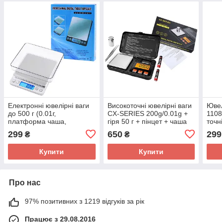
Електронні ювелірні ваги
Високоточні ювелірні ваги
Ювел
до 500 г (0.01г,
CX-SERIES 200g/0.01g +
1108
платформа чаша,
гіря 50 г + пінцет + чаша
точн
високоточні мінівагони)
299
650
299
₴
₴
Купити
Купити
Про нас
97% позитивних з 1219 відгуків за рік
Працює з 29.08.2016