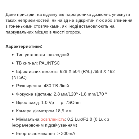
Дане пристрій, на відміну від парктроника дозволяє уникнути
таких неприємностей, як наїзд на відкритий люк або зіткнення
з тоненькими стовпчиками, які іноді встановлюють на
паркувальних місцях в якості огорож.
Характеристики:
Тип установки: накладний
ТВ сигнал: PAL/NTSC
Ефективних пікселів: 628 X 504 (PAL) /658 X 462
(NTSC)
Розширення: 480 ТВ Ліній
Фокусна відстань: 2.8 мм/120º -1.8 mm/170 º
Відео вихід: 1.0 Vp — p. 7SOhm
Камера діаметром 18,5 мм
Мінімальна
освітленість
: 0.2 Lux/F1.8 (0 Lux з
інфрачервоним підсвічуванням)
Енергоспоживання: > 300mA