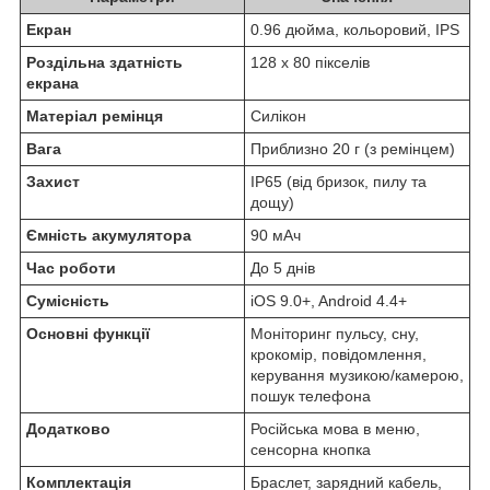
Екран
0.96 дюйма, кольоровий, IPS
Роздільна здатність
128 x 80 пікселів
екрана
Матеріал ремінця
Силікон
Вага
Приблизно 20 г (з ремінцем)
Захист
IP65 (від бризок, пилу та
дощу)
Ємність акумулятора
90 мАч
Час роботи
До 5 днів
Сумісність
iOS 9.0+, Android 4.4+
Основні функції
Моніторинг пульсу, сну,
крокомір, повідомлення,
керування музикою/камерою,
пошук телефона
Додатково
Російська мова в меню,
сенсорна кнопка
Комплектація
Браслет, зарядний кабель,