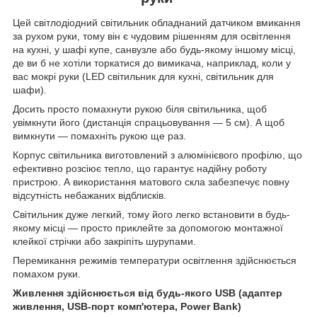
Цей світлодіодний світильник обладнаний датчиком вмикання
за рухом руки, тому він є чудовим рішенням для освітлення
на кухні, у шафі купе, санвузле або будь-якому іншому місці,
де ви б не хотіли торкатися до вимикача, наприклад, коли у
вас мокрі руки (LED світильник для кухні, світильник для
шафи).
Досить просто помахнути рукою біля світильника, щоб
увімкнути його (дистанція спрацьовування — 5 см). А щоб
вимкнути — помахніть рукою ще раз.
Корпус світильника виготовлений з алюмінієвого профілю, що
ефективно розсіює тепло, що гарантує надійну роботу
пристрою. А використання матового скла забезпечує повну
відсутність небажаних відблисків.
Світильник дуже легкий, тому його легко встановити в будь-
якому місці — просто приклейте за допомогою монтажної
клейкої стрічки або закріпіть шурупами.
Перемикання режимів температури освітлення здійснюється
помахом руки.
Живлення здійснюється від будь-якого USB (адаптер
живлення, USB-порт комп'ютера, Power Bank)