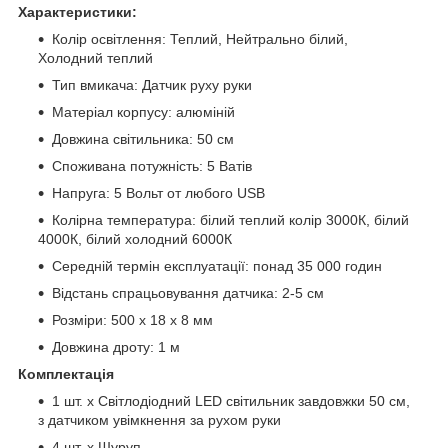
Характеристики:
Колір освітлення: Теплий, Нейтрально білий,
Холодний теплий
Тип вмикача: Датчик руху руки
Матеріал корпусу: алюміній
Довжина світильника: 50 см
Споживана потужність: 5 Ватів
Напруга: 5 Вольт от любого USB
Колірна температура: білий теплий колір 3000К, білий
4000К, білий холодний 6000К
Середній термін експлуатації: понад 35 000 годин
Відстань спрацьовування датчика: 2-5 см
Розміри: 500 х 18 х 8 мм
Довжина дроту: 1 м
Комплектація
1 шт. х Світлодіодний LED світильник завдовжки 50 см,
з датчиком увімкнення за рухом руки
4 шт. х Шуруп