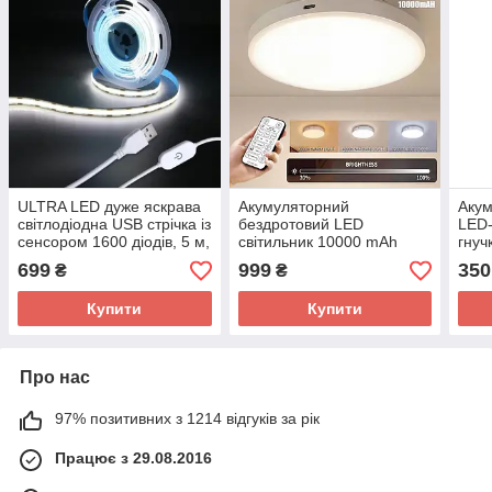
ULTRA LED дуже яскрава
Акумуляторний
Акум
світлодіодна USB стрічка із
бездротовий LED
LED-
сенсором 1600 діодів, 5 м,
світильник 10000 mAh
гнуч
білий 6000 К
(датчик руху, пульт ДК, 11
сенс
699
999
350
₴
₴
год світіння, 3 режими
дим
світла)
Купити
Купити
Про нас
97% позитивних з 1214 відгуків за рік
Працює з 29.08.2016