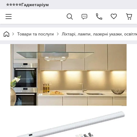
⭐️⭐️⭐️⭐️⭐️Гаджетаріум
Товари та послуги
Ліхтарі, лампи, лазерні указки, освіт