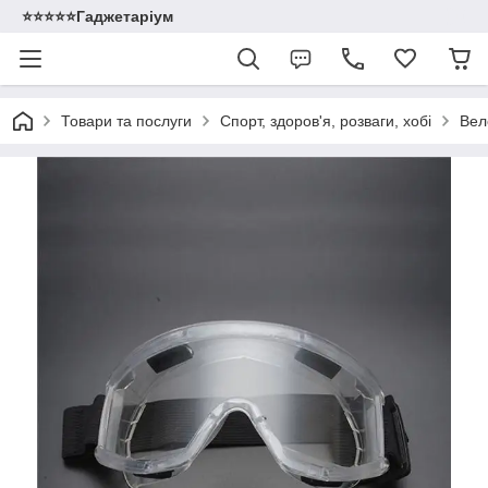
⭐️⭐️⭐️⭐️⭐️Гаджетаріум
Товари та послуги
Спорт, здоров'я, розваги, хобі
Вел