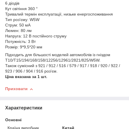
6 діодів
Кут світіння 360 °
Тривалий термін експлуатації, низьке енергоспоживання
Тип роз'єму: W5W
Струм: 50 мА
Люмен: 80 лм
Напруга: 12 В постійного струму
Потужність: 3 Вт
Розмір: 9*9,5*20 мм
Підходить для більшості моделей автомобілів із гніздом
T10/T15/194/168/158/12256/12961/2821/825/W5W.
Також сумісний з 921 / 912 / 516 / 579 / 917 / 918 / 920 / 922 /
923 / 906 / 904 / 916 роз'єм.
Ціна вказана за 1 шт.
Приховати
Характеристики
Основні
Країна виробник
Китай