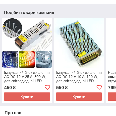
Подібні товари компанії
Імпульсний блок живлення
Імпульсний блок живлення
Наст
AC-DC 12 V 25 A, 300 W,
AC-DC 12 V 10 A, 120 W,
лам
для світлодіодної LED
для світлодіодної LED
стру
стрічки, камер
стрічки, камер
6500
450
550
799
₴
₴
спостереження
спостереження
Купити
Купити
Про нас