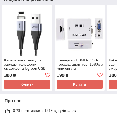
Кабель магнітний для
Конвертер HDMI to VGA
Кабе
зарядки телефону,
перехід, адапттер, 1080p з
заря
смартфона Ugreen USB
живленням
сма
Lightning 100см 3A Чорний
Type
300
199
300
₴
₴
Чор
Купити
Купити
Про нас
97% позитивних з 1219 відгуків за рік