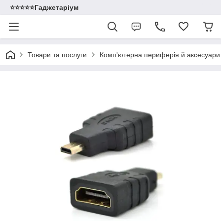
⭐️⭐️⭐️⭐️⭐️Гаджетаріум
Товари та послуги
Комп'ютерна периферія й аксесуари