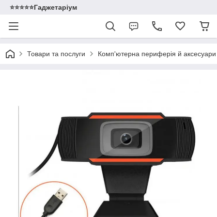
⭐️⭐️⭐️⭐️⭐️Гаджетаріум
Товари та послуги
Комп'ютерна периферія й аксесуари