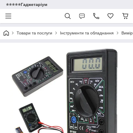
⭐️⭐️⭐️⭐️⭐️Гаджетаріум
Товари та послуги
Інструменти та обладнання
Вимір