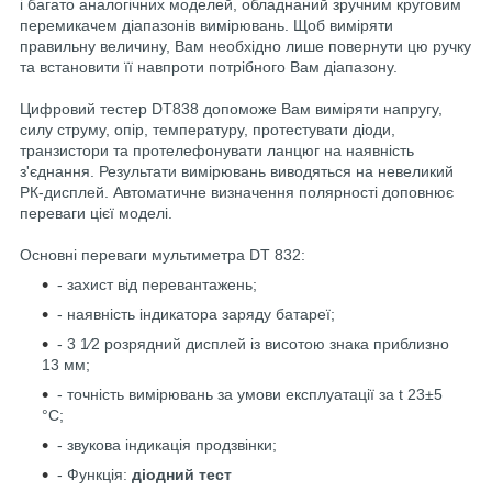
і багато аналогічних моделей, обладнаний зручним круговим
перемикачем діапазонів вимірювань. Щоб виміряти
правильну величину, Вам необхідно лише повернути цю ручку
та встановити її навпроти потрібного Вам діапазону.
Цифровий тестер DT838 допоможе Вам виміряти напругу,
силу струму, опір, температуру, протестувати діоди,
транзистори та протелефонувати ланцюг на наявність
з'єднання. Результати вимірювань виводяться на невеликий
РК-дисплей. Автоматичне визначення полярності доповнює
переваги цієї моделі.
Основні переваги мультиметра DT 832:
- захист від перевантажень;
- наявність індикатора заряду батареї;
- 3 1⁄2 розрядний дисплей із висотою знака приблизно
13 мм;
- точність вимірювань за умови експлуатації за t 23±5
°C;
- звукова індикація продзвінки;
- Функція:
діодний тест