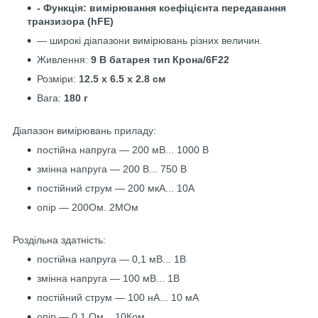
- Функція: вимірювання коефіцієнта передавання
транзизора (hFE)
— широкі діапазони вимірювань різних величин.
Живлення:
9 В батарея тип Крона/6F22
Розміри:
12.5 х 6.5 х 2.8 см
Вага:
180 г
Діапазон вимірювань приладу:
постійна напруга — 200 мВ... 1000 В
змінна напруга — 200 В... 750 В
постійний струм — 200 мкА... 10А
опір — 200Ом. 2МОм
Роздільна здатність:
постійна напруга — 0,1 мВ... 1В
змінна напруга — 100 мВ... 1В
постійний струм — 100 нА... 10 мА
опір — 0,1 Ом... 10Ком