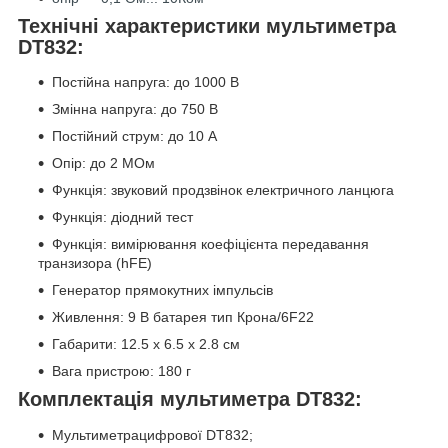
Технічні характеристики мультиметра
DT832:
Постійна напруга: до 1000 В
Змінна напруга: до 750 В
Постійний струм: до 10 А
Опір: до 2 МОм
Функція: звуковий продзвінок електричного ланцюга
Функція: діодний тест
Функція: вимірювання коефіцієнта передавання
транзизора (hFE)
Генератор прямокутних імпульсів
Живлення: 9 В батарея тип Крона/6F22
Габарити: 12.5 х 6.5 х 2.8 см
Вага пристрою: 180 г
Комплектація мультиметра DT832:
Мультиметрацифрової DT832;