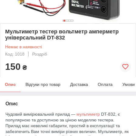
Мультиметр тестер вольтметр амперметр
універсальний DT-832
Немає в наявності
Код: 1018
Роздріб
150
₴
Опис
Відгуки про товар
Доставка
Оплата
Умови
Опис
Чудовий вимірювальний прилад —
мультиметр
DT-832, є
популярною та доступною за ціною моделлю тестера.
Прилад має невеликі габарити, простий в експлуатації та
забезпечить Вам точні виміри різних величин. Мультиметр, як