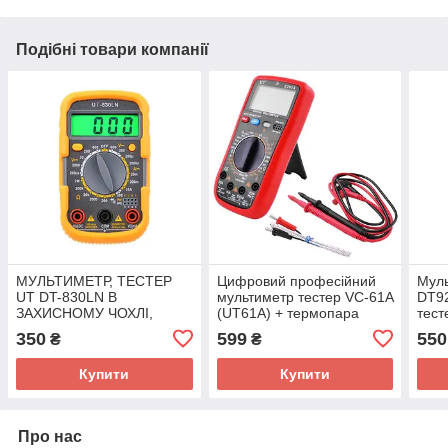
Подібні товари компанії
МУЛЬТИМЕТР, ТЕСТЕР
Цифровий професійний
Мул
UT DT-830LN В
мультиметр тестер VC-61A
DT92
ЗАХИСНОМУ ЧОХЛІ,
(UT61A) + термопара
тесте
ПІДСВІЧУВАННЯ
тран
350
599
550
₴
₴
ДИСПЛЕЯ
терм
Купити
Купити
Про нас