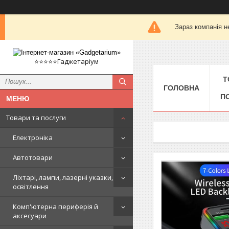
Зараз компанія н
⭐️⭐️⭐️⭐️⭐️Гаджетаріум
Т
ГОЛОВНА
П
Товари та послуги
Електроніка
Автотовари
Ліхтарі, лампи, лазерні указки,
освітлення
Комп'ютерна периферія й
аксесуари