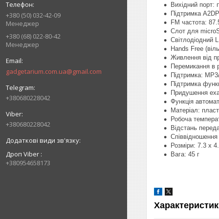
Вихідний порт: 
Підтримка A2D
+380 (50) 032-42-09
FM частота: 87.
Менеджер
Слот для microS
+380 (68) 022-80-42
Світлодіодний L
Менеджер
Hands Free (віль
Живлення від п
Перемикання в р
gadgetarium.com.ua@gmail.com
Підтримка: MP
Підтримка функц
Придушення ех
+380680228042
Функція автома
Матеріал: пласт
Робоча температ
+380680228042
Відстань перед
Співвідношення
Розміри: 7.3 x 4
Дроп Viber
Вага: 45 г
+380954658173
Характеристик