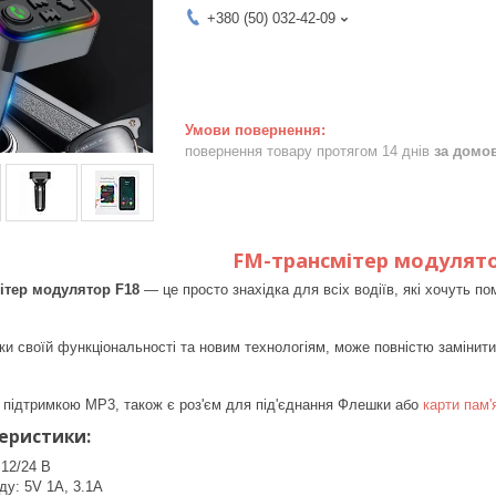
+380 (50) 032-42-09
повернення товару протягом 14 днів
за домо
FM-трансмітер модулят
мітер модулятор F18
— це просто знахідка для всіх водіїв, які хочуть по
ки своїй функціональності та новим технологіям, може повністю замінити
 підтримкою MP3, також є роз'єм для під'єднання Флешки або
карти пам'я
теристики:
 12/24 В
ду: 5V 1A, 3.1A