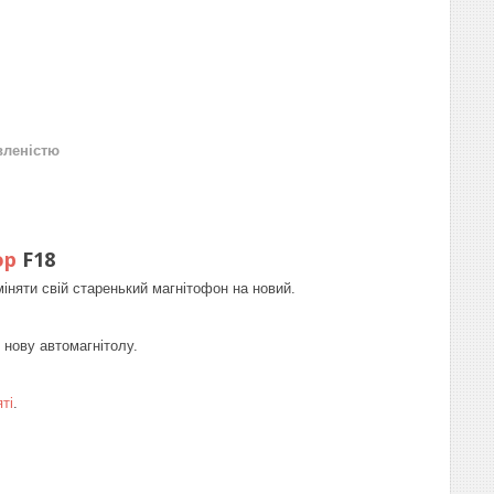
вленістю
ор
F18
міняти свій старенький магнітофон на новий.
 нову автомагнітолу.
ті
.