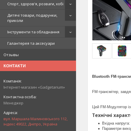
Спорт, здоров'я, розваги, хобі
Дитячі товари, подарунки,
приколи
Інструменти та обладнання
Галантерея та аксесуари
Отзывы
КОНТАКТИ
Bluetooth FM-транс
Інтернет-магазин «Gadgetarium»
FM-трансмітер, завдя
Менеджер
Цей FM-Модулятор із
Технічні харак
вул. Маршала Малиновського 112,
Вхідна напруга:
індекс 49022, Дніпро, Україна
Параметри вихо