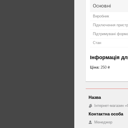
Основні
Виробник
Підключення прист
Підтримувані форм
Стан
Інформація дл
Ціна:
250 ₴
Інтернет-магазин «
Менеджер