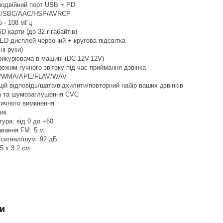
подвійний порт USB + PD
P/SBC/AAC/HSP/AVRCP
5 - 108 мГц
D карти (до 32 гігабайтів)
ED-дисплей червоний + кругова підсвітка
ні руки)
рикурювача в машині (DC 12V-12V)
ежим гучного зв'язку під час приймання дзвінка
3/WMA/APE/FLAV/WAV
ій відповідь/шата/відхилити/повторний набір ваших дзвінків
а та шумозаглушення CVC
тичного вимкнення
ик
ура: від 0 до +60
авання FM: 5 м
 сигнал/шум: 92 дБ
.5 x 3.2 см
и