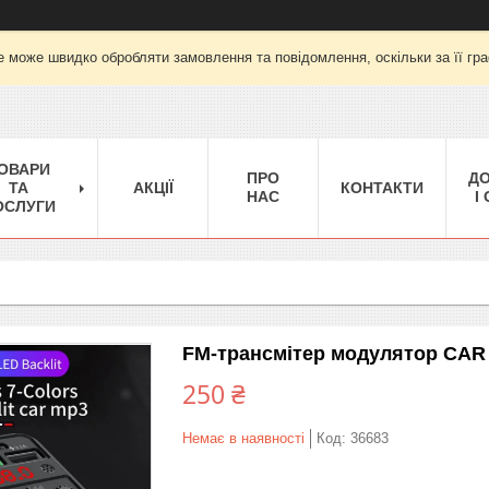
е може швидко обробляти замовлення та повідомлення, оскільки за її гра
ОВАРИ
ПРО
Д
ТА
АКЦІЇ
КОНТАКТИ
НАС
І
ОСЛУГИ
FM-трансмітер модулятор CAR F
250 ₴
Немає в наявності
Код:
36683