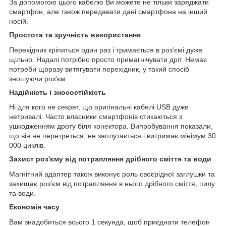
За допомогою цього кабелю Ви можете не тільки заряджати
смартфон, але також передавати дані смартфона на інший
носій.
Простота та зручність використання
Перехідник кріпиться один раз і тримається в роз'ємі дуже
щільно. Надалі потрібно просто примагнічувати дріт. Немає
потреби щоразу витягувати перехідник, у такий спосіб
зношуючи роз'єм.
Надійність і зносостійкість
Ні для кого не секрет, що оригінальні кабелі USB дуже
нетривалі. Часто власники смартфонів стикаються з
ушкодженням дроту біля конектора. Випробування показали,
що він не перетреться, не заплутається і витримає мінімум 30
000 циклів.
Захист роз'єму від потрапляння дрібного сміття та води
Магнітний адаптер також виконує роль своєрідної заглушки та
захищає роз'єм від потрапляння в нього дрібного сміття, пилу
та води.
Економія часу
Вам знадобиться всього 1 секунда, щоб приєднати телефон