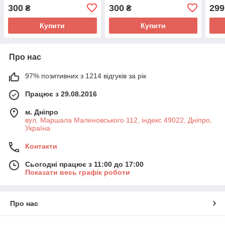
Lightning 100см 3A Чорний
Type C Android 100см 3A
гірл
300
300
299
₴
₴
Чорний
дан
Купити
Купити
Про нас
97% позитивних з 1214 відгуків за рік
Працює з 29.08.2016
м. Дніпро
вул. Маршала Малиновського 112, індекс 49022, Дніпро,
Україна
Контакти
Сьогодні працює з 11:00 до 17:00
Показати весь графік роботи
Про нас