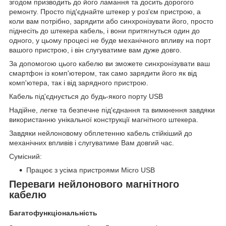
згодом призводить до його ламання та досить дорогого
ремонту. Просто під'єднайте штекер у роз'єм пристрою, а
коли вам потрібно, зарядити або синхронізувати його, просто
піднесіть до штекера кабель, і вони притягнуться один до
одного, у цьому процесі не буде механічного впливу на порт
вашого пристрою, і він слугуватиме вам дуже довго.
За допомогою цього кабелю ви зможете синхронізувати ваш
смартфон із комп'ютером, так само зарядити його як від
комп'ютера, так і від зарядного пристрою.
Кабель під'єднується до будь-якого порту USB
Надійне, легке та безпечне під'єднання та вимкнення завдяки
використанню унікальної конструкції магнітного штекера.
Завдяки нейлоновому обплетенню кабель стійкіший до
механічних впливів і слугуватиме Вам довгий час.
Сумісний:
Працює з усіма пристроями Micro USB
Переваги нейлонового магнітного
кабелю
Багатофункціональність