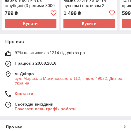
лампа 10W USB на
лампа 23х16 см X99 з
14 L
струбцині (3 режими 3000-
пультом і штативом 2-
прищ
6500К)
студійне світло для фото
год 
799
1 499
599
₴
₴
та відеознімань
Купити
Купити
Про нас
97% позитивних з 1214 відгуків за рік
Працює з 29.08.2016
м. Дніпро
вул. Маршала Малиновського 112, індекс 49022, Дніпро,
Україна
Контакти
Сьогодні вихідний
Показати весь графік роботи
Про нас