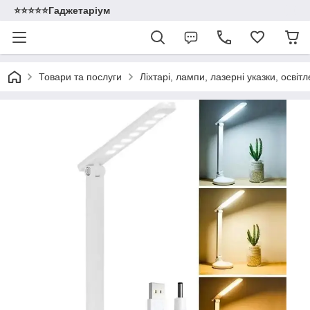
⭐️⭐️⭐️⭐️⭐️Гаджетаріум
Товари та послуги
Ліхтарі, лампи, лазерні указки, освіт