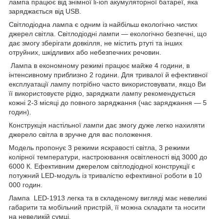
лампа працює від знімної li-ion акумуляторної батареї, яка
заряджається від USB.
Світлодіодна лампа є одним із найбільш екологічно чистих
джерел світла. Світлодіодні лампи — екологічно безпечні, що
дає змогу зберігати довкілля, не містить ртуті та інших
отруйних, шкідливих або небезпечних речовин.
Лампа в економному режимі працює майже 4 години, в
інтенсивному приблизно 2 години. Для тривалої й ефективної
експлуатації лампу потрібно часто використовувати, якщо Ви
її використовуєте рідко, заряджати лампу рекомендується
кожні 2-3 місяці до повного заряджання (час заряджання — 5
годин).
Конструкція настільної лампи дає змогу дуже легко нахиляти
джерело світла в зручне для вас положення.
Модель пропонує 3 режими яскравості світла, 3 режими
колірної температури, настроювання освітленості від 3000 до
6000 К. Ефективним джерелом світлодіодної конструкції є
потужний LED-модуль із тривалістю ефективної роботи в 10
000 годин.
Лампа LED-1913 легка та в складеному вигляді має невеликі
габарити та мобільний пристрій, її можна складати та носити
на невеликій сумці.