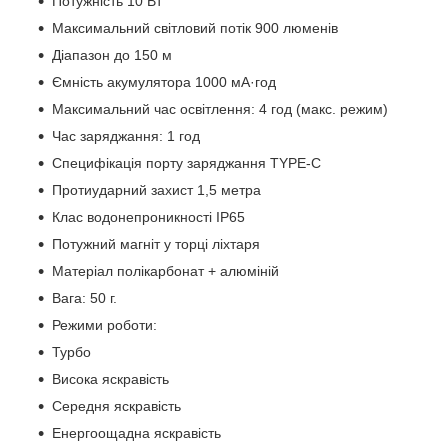
Потужність 10 Вт
Максимальний світловий потік 900 люменів
Діапазон до 150 м
Ємність акумулятора 1000 мА·год
Максимальний час освітлення: 4 год (макс. режим)
Час заряджання: 1 год
Специфікація порту заряджання TYPE-C
Протиударний захист 1,5 метра
Клас водонепроникності IP65
Потужний магніт у торці ліхтаря
Матеріал полікарбонат + алюміній
Вага: 50 г.
Режими роботи:
Турбо
Висока яскравість
Середня яскравість
Енергоощадна яскравість