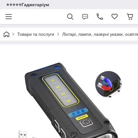
⭐️⭐️⭐️⭐️⭐️Гаджетаріум
Товари та послуги
Ліхтарі, лампи, лазерні указки, освіт