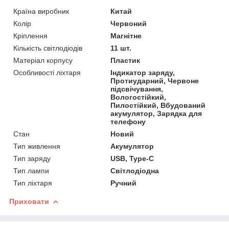
Країна виробник
Китай
Колір
Червоний
Кріплення
Магнітне
Кількість світлодіодів
11 шт.
Матеріал корпусу
Пластик
Особливості ліхтаря
Індикатор заряду,
Протиударний, Червоне
підсвічування,
Вологостійкий,
Пилостійкий, Вбудований
акумулятор, Зарядка для
телефону
Стан
Новий
Тип живлення
Акумулятор
Тип заряду
USB, Type-C
Тип лампи
Світлодіодна
Тип ліхтаря
Ручний
Приховати