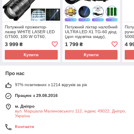
Потужний прожектор-
Потужний ліхтар налобний
Поту
лазер WHITE LASER LED
ULTRA LED X1 TG-60 діод
ручн
GT500, 100 W GT60,
(доп підсвітка ззаду),
5000
10000 m power bank,
датчик руху, 3x18650
Bank
3 999
1 799
4 9
₴
₴
світлова гармата, ЗП
IPX6
Type-C,
Купити
Купити
Про нас
97% позитивних з 1214 відгуків за рік
Працює з 29.08.2016
м. Дніпро
вул. Маршала Малиновського 112, індекс 49022, Дніпро,
Україна
Контакти