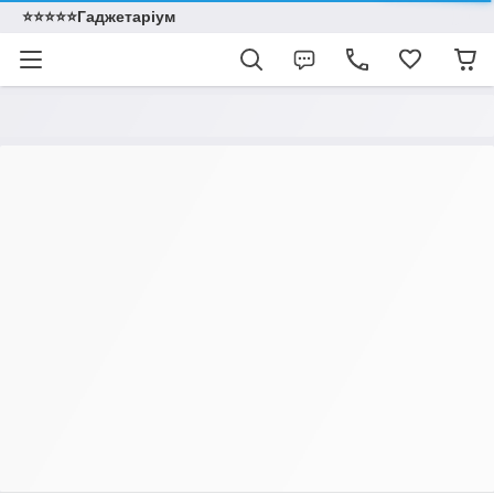
⭐️⭐️⭐️⭐️⭐️Гаджетаріум