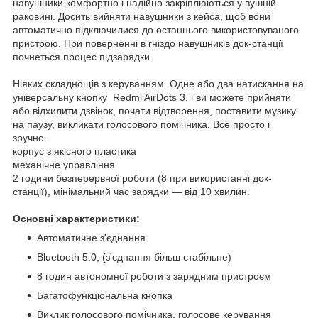
навушники комфортно і надійно закріплюються у вушній
раковині. Досить вийняти навушники з кейса, щоб вони
автоматично підключилися до останнього використовуваного
пристрою. При поверненні в гніздо навушників док-станції
почнеться процес підзарядки.
Ніяких складнощів з керуванням. Одне або два натискання на
універсальну кнопку Redmi AirDots 3, і ви можете прийняти
або відхилити дзвінок, почати відтворення, поставити музику
на паузу, викликати голосового помічника. Все просто і
зручно.
корпус з якісного пластика
механічне управління
2 години безперервної роботи (8 при використанні док-
станції), мінімальний час зарядки — від 10 хвилин.
Основні характеристики:
Автоматичне з'єднання
Bluetooth 5.0, (з'єднання більш стабільне)
8 годин автономної роботи з зарядним пристроєм
Багатофункціональна кнопка
Виклик голосового помічника, голосове керування