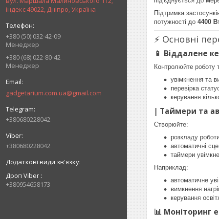
вул. Маршала Малиновського 112,
під'єднується до мере
індекс 49022, Дніпро, Україна
Підтримка застосунк
потужності до
4400 В
+380 (50) 032-42-09
⚡ Основні пер
Менеджер
📱 Віддалене к
+380 (68) 022-80-42
Менеджер
Контролюйте роботу те
увімкнення та в
перевірка статус
gadgetarium.com.ua@gmail.com
керування кіль
| Таймери та а
+380680228042
Створюйте:
розкладу роботи
+380680228042
автоматичні сце
таймери увімкне
Наприклад:
Дроп Viber
автоматичне уві
+380954658173
вимкнення нагрі
керування освіт
📊 Моніторинг 