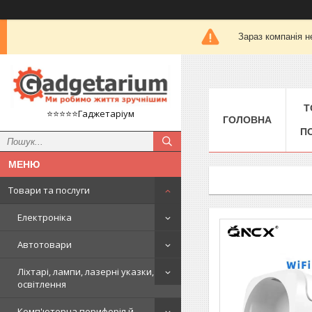
Зараз компанія н
Т
⭐️⭐️⭐️⭐️⭐️Гаджетаріум
ГОЛОВНА
П
Товари та послуги
Електроніка
Автотовари
Ліхтарі, лампи, лазерні указки,
освітлення
Комп'ютерна периферія й