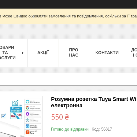
е може швидко обробляти замовлення та повідомлення, оскільки за її гра
ОВАРИ
ПРО
Д
ТА
АКЦІЇ
КОНТАКТИ
НАС
І
ОСЛУГИ
Розумна розетка Tuya Smart Wi
електронна
550 ₴
Готово до відправки
Код:
56817