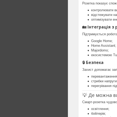
Розетка показує спож
контролювати в
відстежувати н
оптимізувати е
🏡 Інтеграція 
Підтримується робота
Google Home;
Home Assistant;
Majordomo;
екосистемою Tu
🔒 Безпека
Захист допомагає зап
перевантаження
стрибки напруги
перегрівання під
💡 Де можна 
Смарт-розетка чудово
освітлення;
бойлерів;