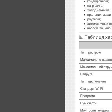
кондиціонерів;
нагрівачів;
холодильників;
пральних машин
роутерів;
автоматичних во
насосів та іншої
📊 Таблиця ха
Тип пристрою
Максимальне наван
Максимальний стру
Напруга
Тип підключення
Стандарт Wi-Fi
Програми
Сумісність
Моніторинг енергос