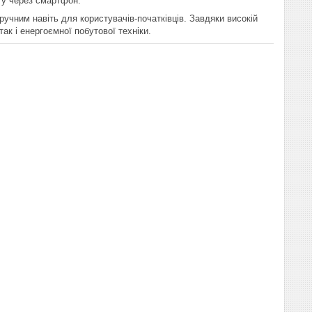
іту через смартфон.
учним навіть для користувачів-початківців. Завдяки високій
ак і енергоємної побутової техніки.