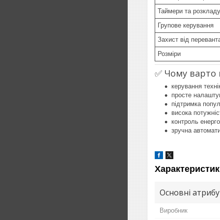
Таймери та розклад
Групове керування
Захист від перевант
Розміри
✅ Чому варто 
керування технік
просте налашту
підтримка попу
висока потужніс
контроль енерг
зручна автомати
Характеристик
Основні атриб
Виробник