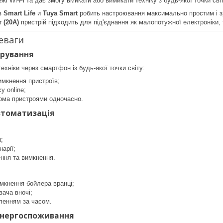
жі Wi-Fi та дає змогу вмикати або вимикати техніку з будь-якої точки св
ів
Smart Life
и
Tuya Smart
робить настроювання максимально простим і зр
т (20A)
пристрій підходить для під'єднання як малопотужної електроніки, т
еваги
ерування
хніки через смартфон із будь-якої точки світу:
имкнення пристроїв;
у online;
кома пристроями одночасно.
втоматизація
;
нарії;
ння та вимкнення.
мкнення бойлера вранці;
вача вночі;
ленням за часом.
енергоспоживання