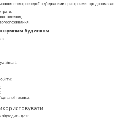
ивання електроенергії під'єднаними пристроями, що допомагає:
итрати;
авантаження;
нергоспоживання.
з розумним будинком
 з:
ya Smart.
обігти:
;
;
'єднаної техніки.
використовувати
 підходить для: