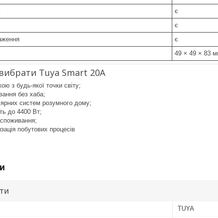
у
є
є
аження
є
49 × 49 × 83 
вибрати Tuya Smart 20A
ою з будь-якої точки світу;
вання без хаба;
лярних систем розумного дому;
ть до 4400 Вт;
оспоживання;
зація побутових процесів
и
ути
TUYA