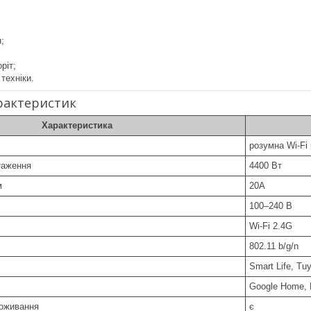
;
ріт;
 техніки.
рактеристик
Характеристика
розумна Wi-Fi
таження
4400 Вт
м
20A
100–240 В
Wi-Fi 2.4G
802.11 b/g/n
Smart Life, Tu
Google Home, 
поживання
є