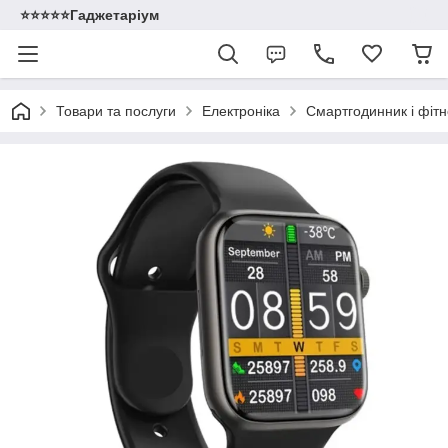
⭐️⭐️⭐️⭐️⭐️Гаджетаріум
Товари та послуги
Електроніка
Смартгодинник і фіт