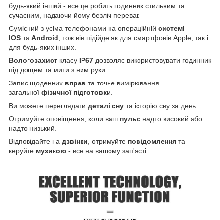
будь-який інший - все це робить годинник стильним та
сучасним, надаючи йому безліч переваг.
Сумісний з усіма телефонами на операційній
системі
IOS
та
Android
, тож він підійде як для смартфонів Apple, так і
для будь-яких інших.
Вологозахист
класу
IP67
дозволяє використовувати годинник
під дощем та мити з ним руки.
Запис щоденних
вправ
та точне вимірювання
загальної
фізичної підготовки
.
Ви можете переглядати
деталі сну
та історію сну за день.
Отримуйте оповіщення, коли ваш
пульс
надто високий або
надто низький.
Відповідайте на
дзвінки
, отримуйте
повідомлення
та
керуйте
музикою
- все на вашому зап'ясті.