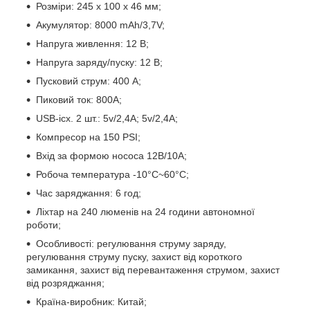
Розміри: 245 х 100 х 46 мм;
Акумулятор: 8000 mAh/3,7V;
Напруга живлення: 12 В;
Напруга заряду/пуску: 12 В;
Пусковий струм: 400 А;
Пиковий ток: 800А;
USB-ісх. 2 шт.: 5v/2,4А; 5v/2,4А;
Компресор на 150 PSI;
Вхід за формою нососа 12В/10А;
Робоча температура -10°C~60°C;
Час заряджання: 6 год;
Ліхтар на 240 люменів на 24 години автономної
роботи;
Особливості: регулювання струму заряду,
регулювання струму пуску, захист від короткого
замикання, захист від перевантаження струмом, захист
від розряджання;
Країна-виробник: Китай;