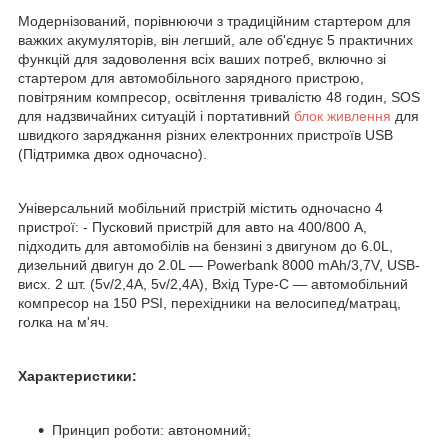
Модернізований, порівнюючи з традиційним стартером для
важких акумуляторів, він легший, але об'єднує 5 практичних
функцій для задоволення всіх ваших потреб, включно зі
стартером для автомобільного зарядного пристрою,
повітряним компресор, освітлення тривалістю 48 годин, SOS
для надзвичайних ситуацій і портативний
блок живлення
для
швидкого заряджання різних електронних пристроїв USB
(Підтримка двох одночасно).
Універсальний мобільний пристрій містить одночасно 4
пристрої: - Пусковий пристрій для авто на 400/800 А,
підходить для автомобілів на бензині з двигуном до 6.0L,
дизельний двигун до 2.0L — Powerbank 8000 mAh/3,7V, USB-
висх. 2 шт. (5v/2,4А, 5v/2,4А), Вхід Type-C — автомобільний
компресор на 150 PSI, перехідники на велосипед/матрац,
голка на м'яч.
Характеристики:
Принцип роботи: автономний;