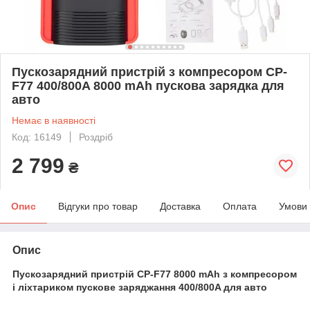
Пускозарядний пристрій з компресором CP-
F77 400/800A 8000 mAh пускова зарядка для
авто
Немає в наявності
Код: 16149
Роздріб
2 799
₴
Опис
Відгуки про товар
Доставка
Оплата
Умови
Опис
Пускозарядний пристрій CP-F77 8000 mAh з компресором
і
ліхтариком
пускове заряджання 400/800A для авто