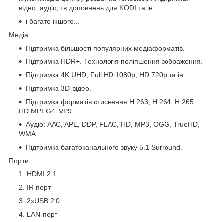
відео, аудіо, тв доповнень для KODI та ін.
і багато іншого...
Медіа:
Підтримка більшості популярних медіаформатів.
Підтримка HDR+. Технологія поліпшення зображення.
Підтримка 4K UHD, Full HD 1080p, HD 720p та ін.
Підтримка 3D-відео.
Підтримка форматів стиснення H.263, H.264, H.265,
HD MPEG4, VP9.
Аудіо: AAC, APE, DDP, FLAC, HD, MP3, OGG, TrueHD,
WMA.
Підтримка багатоканального звуку 5.1 Surround.
Порти:
HDMI 2.1.
IR порт
2xUSB 2.0
LAN-порт