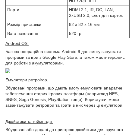
HD 720p та ін.
Порти
HDMI 2.1, IR, DC, LAN,
2xUSB 2.0, слот для карток
Розмір приставки
82 х 82 х 16 мм
Вага паковання
520 гр.
Android OS.
Базова операційна система Android 9 дає змогу запускати
програми та ігри з Google Play Store, а також має інтерфейс
для роботи з акумуляторами.
Емулятори ретроігор.
Вбудовані програми, що дають змогу емулювати апаратне
забезпечення старих ігрових платформ (наприклад NES,
SNES, Sega Genesis, PlayStation тощо). Користувач може
завантажувати ретроігри та грати в них через ці емулятори.
Джойстики та геймпади.
Вбудовані або додані до пристрою джойстики для зручного