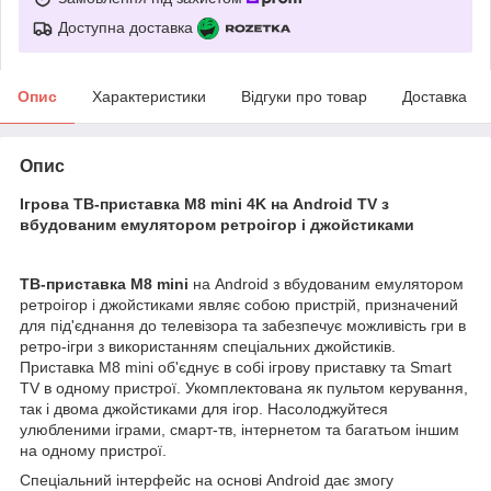
Доступна доставка
Опис
Характеристики
Відгуки про товар
Доставка
Опис
Ігрова ТВ-приставка M8 mini 4K на Android TV з
вбудованим емулятором ретроігор і джойстиками
ТВ-приставка M8 mini
на Android з вбудованим емулятором
ретроігор і джойстиками являє собою пристрій, призначений
для під'єднання до телевізора та забезпечує можливість гри в
ретро-ігри з використанням спеціальних джойстиків.
Приставка M8 mini об'єднує в собі ігрову приставку та Smart
TV в одному пристрої. Укомплектована як пультом керування,
так і двома джойстиками для ігор. Насолоджуйтеся
улюбленими іграми, смарт-тв, інтернетом та багатьом іншим
на одному пристрої.
Спеціальний інтерфейс на основі Android дає змогу