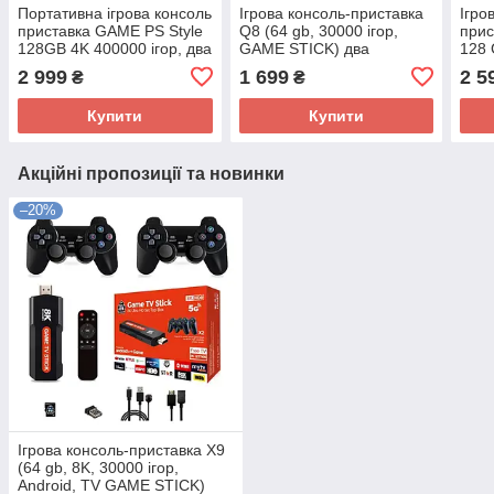
Портативна ігрова консоль
Ігрова консоль-приставка
Ігро
приставка GAME PS Style
Q8 (64 gb, 30000 ігор,
прис
128GB 4K 400000 ігор, два
GAME STICK) два
128 
бездротові джойстики
бездротові джойстики
8K, 
2 999
1 699
2 5
₴
₴
BOX)
Купити
Купити
Акційні пропозиції та новинки
–20%
Ігрова консоль-приставка X9
(64 gb, 8K, 30000 ігор,
Android, TV GAME STICK)