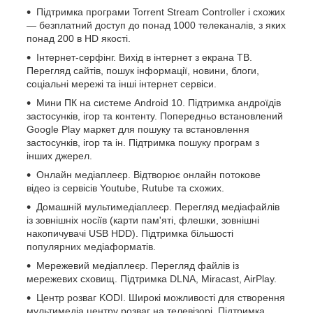
Підтримка програми Torrent Stream Controller і схожих
— безплатний доступ до понад 1000 телеканалів, з яких
понад 200 в HD якості.
Інтернет-серфінг. Вихід в інтернет з екрана ТВ.
Перегляд сайтів, пошук інформації, новини, блоги,
соціальні мережі та інші інтернет сервіси.
Мини ПК на системе Android 10. Підтримка андроїдів
застосунків, ігор та контенту. Попередньо встановлений
Google Play маркет для пошуку та встановлення
застосунків, ігор та ін. Підтримка пошуку програм з
інших джерел.
Онлайн медіаплеєр. Відтворює онлайн потокове
відео із сервісів Youtube, Rutube та схожих.
Домашній мультимедіаплеєр. Перегляд медіафайлів
із зовнішніх носіїв (карти пам'яті, флешки, зовнішні
накопичувачі USB HDD). Підтримка більшості
популярних медіаформатів.
Мережевий медіаплеєр. Перегляд файлів із
мережевих сховищ. Підтримка DLNA, Miracast, AirPlay.
Центр розваг KODI. Широкі можливості для створення
мультимедіа центру розваг на телевізорі. Підтримка