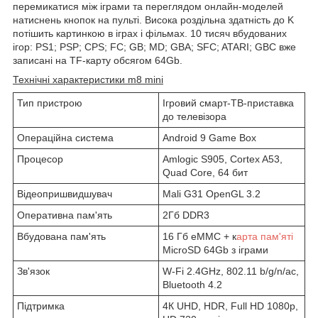
перемикатися між іграми та переглядом онлайн-моделей
натиснень кнопок на пульті. Висока роздільна здатність до K
потішить картинкою в іграх і фільмах. 10 тисяч вбудованих
ігор: PS1; PSP; CPS; FC; GB; MD; GBA; SFC; ATARI; GBC вже
записані на TF-карту обсягом 64Gb.
Технічні характеристики m8 mini
Тип пристрою
Ігровий смарт-ТВ-приставка
до телевізора
Операційна система
Android 9 Game Box
Процесор
Amlogic S905, Cortex A53,
Quad Core, 64 бит
Відеопришвидшувач
Mali G31 OpenGL 3.2
Оперативна пам'ять
2Гб DDR3
Вбудована пам'ять
16 Гб eMMC + к
арта пам'яті
MicroSD 64Gb з іграми
Зв'язок
W-Fi 2.4GHz, 802.11 b/g/n/ac,
Bluetooth 4.2
Підтримка
4К UHD, HDR, Full HD 1080p,