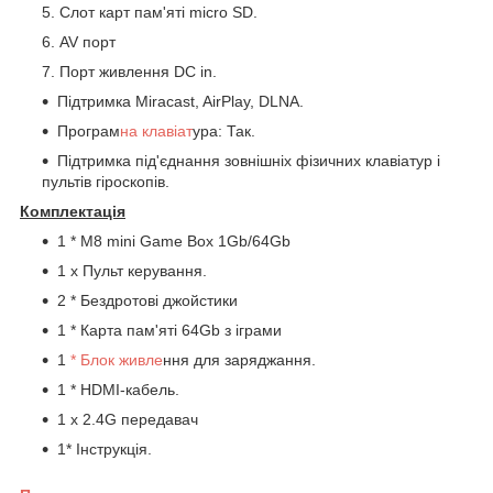
Слот карт пам'яті micro SD.
AV порт
Порт живлення DC in.
Підтримка Miracast, AirPlay, DLNA.
Програм
на клавіат
ура: Так.
Підтримка під'єднання зовнішніх фізичних клавіатур і
пультів гіроскопів.
Комплектація
1 * M8 mini Game Box 1Gb/64Gb
1 х Пульт керування.
2 * Бездротові джойстики
1 * Карта пам'яті 64Gb з іграми
1
* Блок живле
ння для заряджання.
1 * HDMI-кабель.
1 х 2.4G передавач
1* Інструкція.