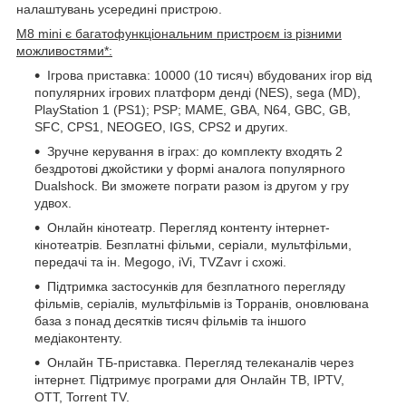
налаштувань усередині пристрою.
M8 mini є багатофункціональним пристроєм із різними
можливостями*:
Ігрова приставка: 10000 (10 тисяч) вбудованих ігор від
популярних ігрових платформ денді (NES), sega (MD),
PlayStation 1 (PS1); PSP; MAME, GBA, N64, GBC, GB,
SFC, CPS1, NEOGEO, IGS, CPS2 и других.
Зручне керування в іграх: до комплекту входять 2
бездротові джойстики у формі аналога популярного
Dualshock. Ви зможете пограти разом із другом у гру
удвох.
Онлайн кінотеатр. Перегляд контенту інтернет-
кінотеатрів. Безплатні фільми, серіали, мультфільми,
передачі та ін. Megogo, iVi, TVZavr і схожі.
Підтримка застосунків для безплатного перегляду
фільмів, серіалів, мультфільмів із Торранів, оновлювана
база з понад десятків тисяч фільмів та іншого
медіаконтенту.
Онлайн ТБ-приставка. Перегляд телеканалів через
інтернет. Підтримує програми для Онлайн ТВ, IPTV,
OTT, Torrent TV.