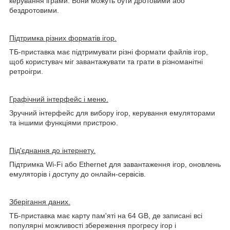
керування іграми. Вони можуть бути дротовими або
бездротовими.
Підтримка різних форматів ігор.
ТБ-приставка має підтримувати різні формати файлів ігор,
щоб користувач міг завантажувати та грати в різноманітні
ретроігри.
Графічний інтерфейс і меню.
Зручний інтерфейс для вибору ігор, керування емуляторами
та іншими функціями пристрою.
Під'єднання до інтернету.
Підтримка Wi-Fi або Ethernet для завантаження ігор, оновлень
емуляторів і доступу до онлайн-сервісів.
Зберігання даних.
ТБ-приставка має карту пам'яті на 64 GB, де записані всі
популярні можливості збереження прогресу ігор і