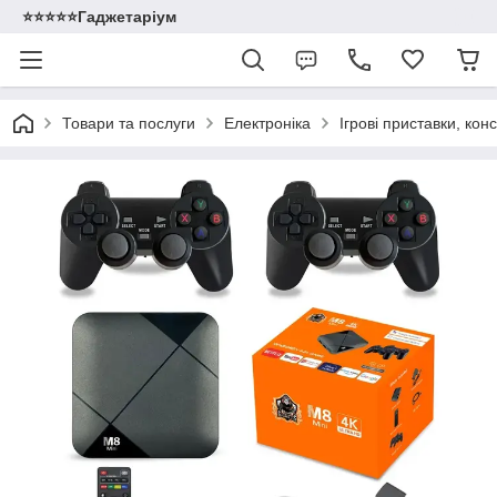
⭐️⭐️⭐️⭐️⭐️Гаджетаріум
Товари та послуги
Електроніка
Ігрові приставки, кон