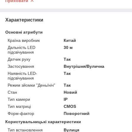
Приховати
Характеристики
Основні атрибути
Країна виробник
Китай
Дальність LED
30 м
підсвічування
Датчик руху
Так
Застосування
Внутрішня/Вулична
Наявність LED-
Так
підсвічування
Режим зйомки "День/ніч"
Так
Стан
Новий
Тип камери
IP
Тип матриці
CMOS
Форм-фактор
Поворотний
Користувальницькі характеристики
Тип встановлення
Вулиця