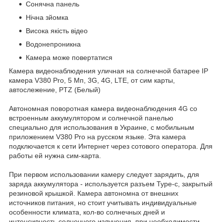
Сонячна панель
Нічна зйомка
Висока якість відео
Водонепроникна
Камера може повертатися
Камера видеонаблюдения уличная на солнечной батарее IP
камера V380 Pro, 5 Мп, 3G, 4G, LTE, от сим карты,
автослежение, PTZ (Белый)
Автономная поворотная камера видеонаблюдения 4G со
встроенным аккумулятором и солнечной панелью
специально для использования в Украине, с мобильным
приложением V380 Pro на русском языке. Эта камера
подключается к сети Интернет через сотового оператора. Для
работы ей нужна сим-карта.
При первом использовании камеру следует зарядить, для
заряда аккумулятора - используется разъем Type-c, закрытый
резиновой крышкой. Камера автономна от внешних
источников питания, но стоит учитывать индивидуальные
особенности климата, кол-во солнечных дней и
интенсивность солнечного излучения, при необходимости