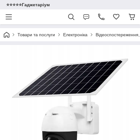
⭐️⭐️⭐️⭐️⭐️Гаджетаріум
Товари та послуги
Електроніка
Відеоспостереження,