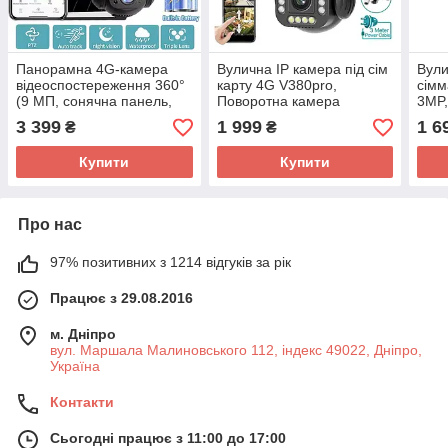
Панорамна 4G-камера
Вулична IP камера під сім
Вули
відеоспостереження 360°
карту 4G V380pro,
сімм
(9 МП, сонячна панель,
Поворотна камера
3MP,
акумулятори, нічне
відеоспостереження на
віде
3 399
1 999
1 6
₴
₴
знімання)
вулицю
вул
Купити
Купити
Про нас
97% позитивних з 1214 відгуків за рік
Працює з 29.08.2016
м. Дніпро
вул. Маршала Малиновського 112, індекс 49022, Дніпро,
Україна
Контакти
Сьогодні працює з 11:00 до 17:00