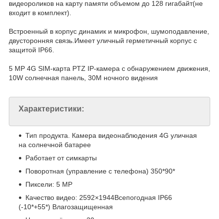
видеороликов на карту памяти объемом до 128 гигабайт(не
входит в комплект).
Встроенный в корпус динамик и микрофон, шумоподавление,
двусторонняя связь.Имеет уличный герметичный корпус с
защитой IP66.
5 MP 4G SIM-карта PTZ IP-камера с обнаружением движения,
10W солнечная панель, 30M ночного видения
Характеристики
:
Тип продукта. Камера видеонаблюдения 4G уличная
на солнечной батарее
Работает от cимкapты
Повopотнaя (управление с телефона) 350*90*
Пиксели: 5 MP
Качество видео: 2592×1944Всепогодная IP66
(-10*+55*) Влагозащищенная