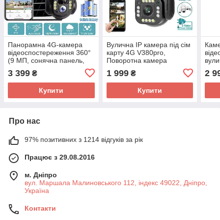
Панорамна 4G-камера
Вулична IP камера під сім
Кам
відеоспостереження 360°
карту 4G V380pro,
віде
(9 МП, сонячна панель,
Поворотна камера
вули
акумулятори, нічне
відеоспостереження на
бата
3 399
1 999
2 9
₴
₴
знімання)
вулицю
каме
3G, 
Купити
Купити
Про нас
97% позитивних з 1214 відгуків за рік
Працює з 29.08.2016
м. Дніпро
вул. Маршала Малиновського 112, індекс 49022, Дніпро,
Україна
Контакти