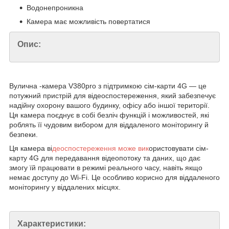
Водонепроникна
Камера має можливість повертатися
Опис:
Вулична -камера V380pro з підтримкою сім-карти 4G — це
потужний пристрій для відеоспостереження, який забезпечує
надійну охорону вашого будинку, офісу або іншої території.
Ця камера поєднує в собі безліч функцій і можливостей, які
роблять її чудовим вибором для віддаленого моніторингу й
безпеки.
Ця камера ві
деоспостереження може вик
ористовувати сім-
карту 4G для передавання відеопотоку та даних, що дає
змогу їй працювати в режимі реального часу, навіть якщо
немає доступу до Wi-Fi. Це особливо корисно для віддаленого
моніторингу у віддалених місцях.
Характеристики: