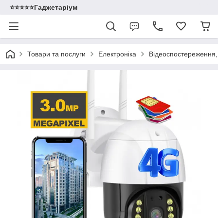
⭐️⭐️⭐️⭐️⭐️Гаджетаріум
Товари та послуги
Електроніка
Відеоспостереження,