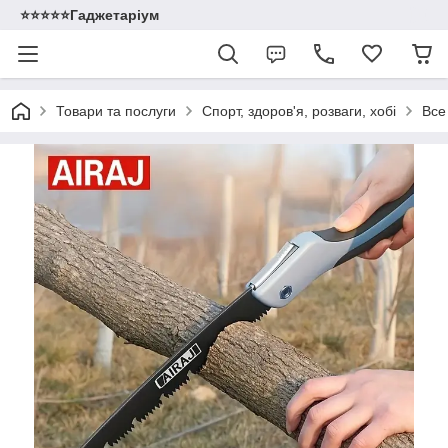
⭐️⭐️⭐️⭐️⭐️Гаджетаріум
Товари та послуги
Спорт, здоров'я, розваги, хобі
Все