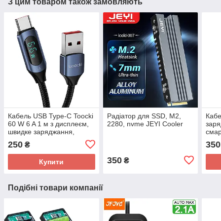
З цим товаром також замовляють
Кабель USB Type-C Toocki
Радіатор для SSD, M2,
Кабе
60 W 6 A 1 м з дисплеєм,
2280, nvme JEYI Cooler
заря
швидке заряджання,
сма
передавання даних
C 60
250
350
₴
Чор
350
₴
Купити
Подібні товари компанії