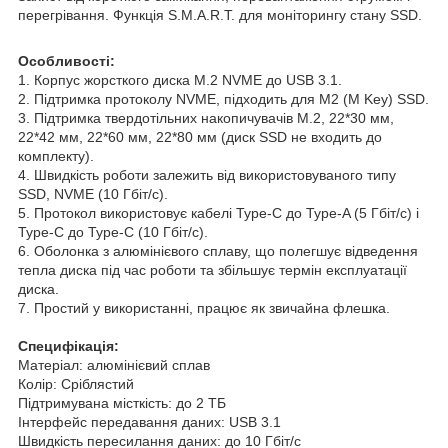
перегрівання. Функція S.M.A.R.T. для моніторингу стану SSD.
Особливості:
1. Корпус жорсткого диска M.2 NVME до USB 3.1.
2. Підтримка протоколу NVME, підходить для M2 (M Key) SSD.
3. Підтримка твердотільних накопичувачів M.2, 22*30 мм,
22*42 мм, 22*60 мм, 22*80 мм (диск SSD не входить до
комплекту).
4. Швидкість роботи залежить від використовуваного типу
SSD, NVME (10 Гбіт/с).
5. Протокол використовує кабелі Type-C до Type-A (5 Гбіт/с) і
Type-C до Type-C (10 Гбіт/с).
6. Оболонка з алюмінієвого сплаву, що полегшує відведення
тепла диска під час роботи та збільшує термін експлуатації
диска.
7. Простий у використанні, працює як звичайна флешка.
Специфікація:
Матеріал: алюмінієвий сплав
Колір: Сріблястий
Підтримувана місткість: до 2 ТБ
Інтерфейс передавання даних: USB 3.1
Швидкість пересилання даних: до 10 Гбіт/с