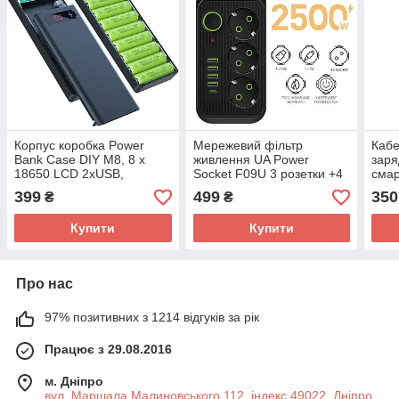
Корпус коробка Power
Мережевий фільтр
Кабе
Bank Case DIY M8, 8 x
живлення UA Power
заря
18650 LCD 2xUSB,
Socket F09U 3 розетки +4
сма
1xTYPE-C, 2xLED
USB + Type-C Port 2 m,
C 60
399
499
350
₴
₴
мережевий подовжувач
Чор
розеток,
Купити
Купити
Про нас
97% позитивних з 1214 відгуків за рік
Працює з 29.08.2016
м. Дніпро
вул. Маршала Малиновського 112, індекс 49022, Дніпро,