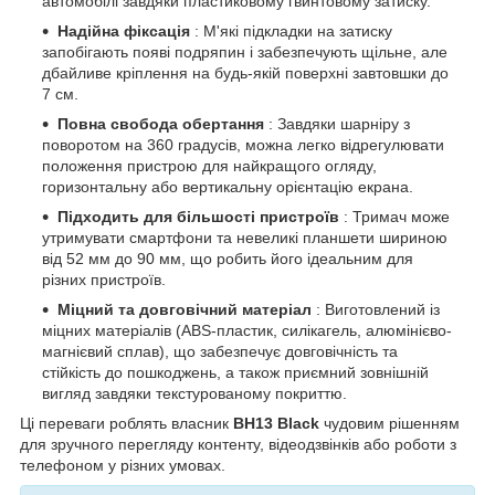
автомобілі завдяки пластиковому гвинтовому затиску.
Надійна фіксація
: М'які підкладки на затиску
запобігають появі подряпин і забезпечують щільне, але
дбайливе кріплення на будь-якій поверхні завтовшки до
7 см.
Повна свобода обертання
: Завдяки шарніру з
поворотом на 360 градусів, можна легко відрегулювати
положення пристрою для найкращого огляду,
горизонтальну або вертикальну орієнтацію екрана.
Підходить для більшості пристроїв
: Тримач може
утримувати смартфони та невеликі планшети шириною
від 52 мм до 90 мм, що робить його ідеальним для
різних пристроїв.
Міцний та довговічний матеріал
: Виготовлений із
міцних матеріалів (ABS-пластик, силікагель, алюмінієво-
магнієвий сплав), що забезпечує довговічність та
стійкість до пошкоджень, а також приємний зовнішній
вигляд завдяки текстурованому покриттю.
Ці переваги роблять власник
BH13 Black
чудовим рішенням
для зручного перегляду контенту, відеодзвінків або роботи з
телефоном у різних умовах.