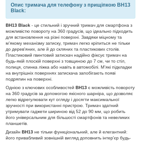
Опис тримача для телефону з прищіпкою BH13
Black:
BH13 Black
- це стильний і зручний тримач для смартфона з
можливістю повороту на 360 градусів, що ідеально підходить
для встановлення на різні поверхні. Завдяки міцному та
м'якому механізму затиску, тримач легко кріпиться не тільки
до дерев'яних, але й до скляних та пластикових столів.
Пластиковий гвинтовий затискач надійно фіксує тримач на
будь-якій плоскій поверхні з товщиною до 7 см, чи то стіл,
полиця, спинка ліжка або навіть в автомобілі. М'які підкладки
на внутрішніх поверхнях затискача запобігають появі
подряпин на поверхні.
Однією з ключових особливостей
BH13
є можливість повороту
на 360 градусів за допомогою якісного шарніра, що дозволяє
легко відрегулювати кут огляду і досягти максимальної
зручності при використанні пристрою. Тримач здатний
утримувати гаджети шириною від 52 до 90 мм, що робить
його універсальним для більшості смартфонів та невеликих
планшетів.
Дизайн
BH13
не тільки функціональний, але й елегантний:
його привабливий зовнішній вигляд доповнить інтер'єр будь-