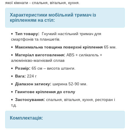
якої кімнати - спальня, вітальня, кухня.
Характеристики мобільний тримач із
кріпленням на стіл:
Тип товару:
Гнучкий настільний тримач для
смартфонів та планшетів.
Максимальна товщина поверхні кріплення
65 мм.
Матеріал виготовлення:
ABS + силікагель +
алюмінієво-магнієвий сплав
Розмір:
65 см – висота штанги.
Вага:
224 г
Діапазон затиску:
ширина 52-90 мм.
Гвинтове кріплення до столу
Застосування:
спальня, вітальня, кухня, ресторан і
т.д.
Комплектація: