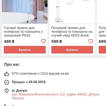
Гнучкий тримач для
Потужний тримач для
Поту
телефона та планшета з
телефона та планшета на
для 
прищіпкою PH24,
гнучкій ніжці HD10 білий
прищ
кріплення для смартфона
кріп
499
599
699
₴
₴
на гнучкій ніжці
на г
Купити
Купити
Про нас
97% позитивних з 1214 відгуків за рік
Працює з 29.08.2016
м. Дніпро
вул. Маршала Малиновського 112, індекс 49022, Дніпро,
Україна