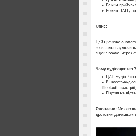
Режим приймача
Режим ЦАП для 
Опис:
Цей цифрово-аналогов
коаксіальні аудіосиг
підсилювача, через с
Чому аудіоадаптер 3
ЦАП Аудіо Конв
Bluetooth-аудіо
Bluetooth-пристрі
Підтримка відт
Оновлено:
Ми оновил
дротовим динаміком/