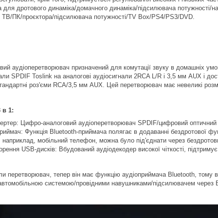
 для дротового динаміка/домачного динаміка/підсилювача потужності/на
ТВ/ПК/проєктора/підсилювача потужності/TV Box/PS4/PS3/DVD.
ий аудіоперетворювач призначений для комутації звуку в домашніх умов
нали SPDIF Toslink на аналогові аудіосигнали 2RCA L/R і 3,5 мм AUX і до
тандартні роз'єми RCA/3,5 мм AUX. Цей перетворювач має невеликі розмі
 в 1:
ертер: Цифро-аналоговий аудіоперетворювач SPDIF/цифровий оптичний T
приймач: Функція Bluetooth-приймача полягає в додаванні бездротової фу
й, наприклад, мобільний телефон, можна було під'єднати через бездротов
ворення USB-дисків: Вбудований аудіодекодер високої чіткості, підтр
и перетворювач, тепер він має функцію аудіоприймача Bluetooth, тому 
автомобільною системою/провідними навушниками/підсилювачем через Bl