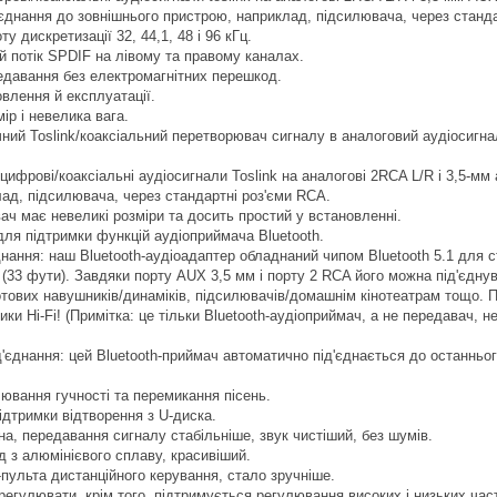
єднання до зовнішнього пристрою, наприклад, підсилювача, через станд
у дискретизації 32, 44,1, 48 і 96 кГц.
ий потік SPDIF на лівому та правому каналах.
едавання без електромагнітних перешкод.
влення й експлуатації.
ір і невелика вага.
ий Toslink/коаксіальний перетворювач сигналу в аналоговий аудіосигна
цифрові/коаксіальні аудіосигнали Toslink на аналогові 2RCA L/R і 3,5-мм
ад, підсилювача, через стандартні роз'єми RCA.
ч має невеликі розміри та досить простий у встановленні.
ля підтримки функцій аудіоприймача Bluetooth.
днання: наш Bluetooth-аудіоадаптер обладнаний чипом Bluetooth 5.1 для
 (33 фути). Завдяки порту AUX 3,5 мм і порту 2 RCA його можна під'єдну
тових навушників/динаміків, підсилювачів/домашнім кінотеатрам тощо.
и Hi-Fi! (Примітка: це тільки Bluetooth-аудіоприймач, а не передавач, не
'єднання: цей Bluetooth-приймач автоматично під'єднається до останнього
ювання гучності та перемикання пісень.
дтримки відтворення з U-диска.
а, передавання сигналу стабільніше, звук чистіший, без шумів.
д з алюмінієвого сплаву, красивіший.
пульта дистанційного керування, стало зручніше.
регулювати, крім того, підтримується регулювання високих і низьких част