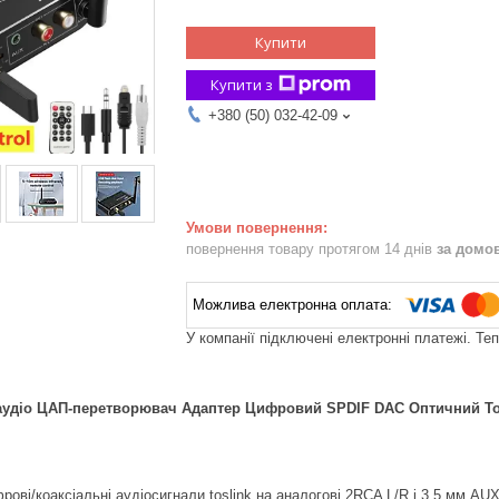
Купити
Купити з
+380 (50) 032-42-09
повернення товару протягом 14 днів
за домо
У компанії підключені електронні платежі. Те
удіо ЦАП-перетворювач Адаптер Цифровий SPDIF DAC Оптичний Toslin
ові/коаксіальні аудіосигнали toslink на аналогові 2RCA L/R і 3,5 мм AUX