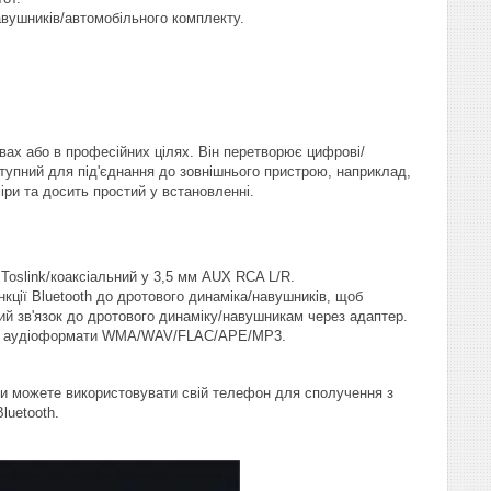
вушників/автомобільного комплекту.
ах або в професійних цілях. Він перетворює цифрові/
ступний для під'єднання до зовнішнього пристрою, наприклад,
ри та досить простий у встановленні.
oslink/коаксіальний у 3,5 мм AUX RCA L/R.
нкції Bluetooth до дротового динаміка/навушників, щоб
ий зв'язок до дротового динаміку/навушникам через адаптер.
имує аудіоформати WMA/WAV/FLAC/APE/MP3.
ви можете використовувати свій телефон для сполучення з
uetooth.