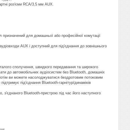
артні роз'єми RCA/3,5 мм AUX.
л призначений для домашньої або професійної комутації
 аудіовходи AUX і доступний для під'єднання до зовнішнього
 сталого сполучення, швидкого передавання та широкого
вати до автомобільних аудіосистем без Bluetooth, домашніх
 Потім ви можете насолоджуватися бездротовим потоковим
 підтримує під'єднання Bluetooth-гарнітур/динаміків
, з'єднаного Bluetooth-пристрою під час його наступного
от.