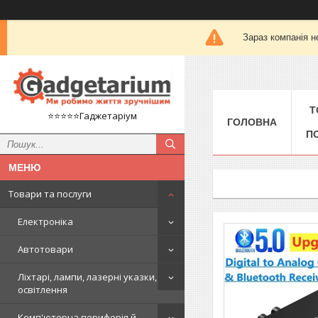
Зараз компанія н
Т
⭐️⭐️⭐️⭐️⭐️Гаджетаріум
ГОЛОВНА
П
Товари та послуги
Електроніка
Автотовари
Ліхтарі, лампи, лазерні указки,
освітлення
Комп'ютерна периферія й