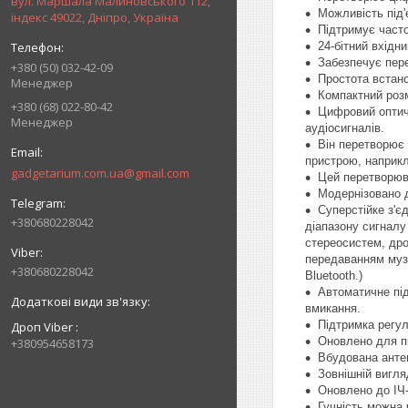
вул. Маршала Малиновського 112,
Можливість під'
індекс 49022, Дніпро, Україна
Підтримує частот
24-бітний вхідн
Забезпечує пер
+380 (50) 032-42-09
Простота встано
Менеджер
Компактний розм
+380 (68) 022-80-42
Цифровий оптичн
Менеджер
аудіосигналів.
Він перетворює 
пристрою, наприкл
gadgetarium.com.ua@gmail.com
Цей перетворюва
Модернізовано д
Суперстійке з'є
+380680228042
діапазону сигналу
стереосистем, дро
передаванням музик
+380680228042
Bluetooth.)
Автоматичне під
вмикання.
Підтримка регул
Дроп Viber
Оновлено для пі
+380954658173
Вбудована антен
Зовнішній вигля
Оновлено до ІЧ-
Гучність можна 