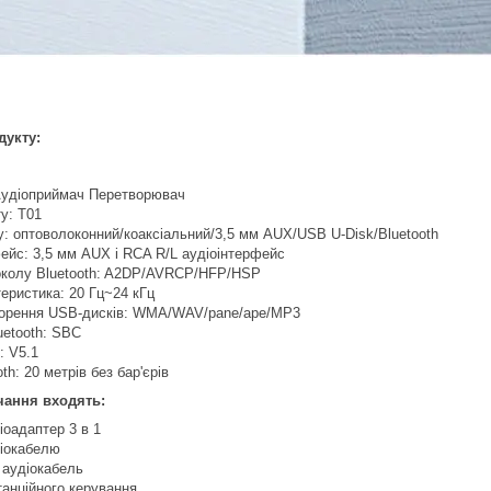
дукту:
Аудіоприймач Перетворювач
у: T01
: оптоволоконний/коаксіальний/3,5 мм AUX/USB U-Disk/Bluetooth
ейс: 3,5 мм AUX і RCA R/L аудіоінтерфейс
околу Bluetooth: A2DP/AVRCP/HFP/HSP
еристика: 20 Гц~24 кГц
ворення USB-дисків: WMA/WAV/pane/ape/MP3
uetooth: SBC
: V5.1
th: 20 метрів без бар'єрів
чання входять:
іоадаптер 3 в 1
діокабелю
 аудіокабель
танційного керування