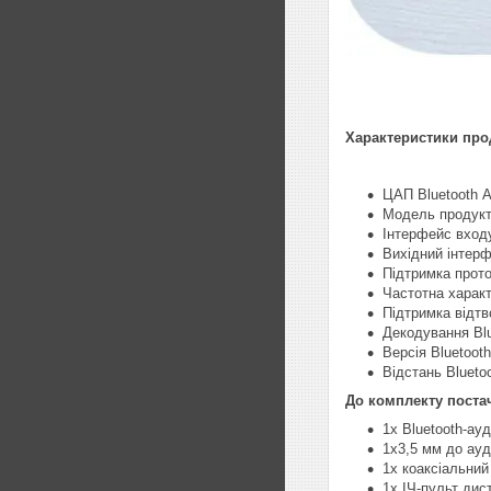
Характеристики про
ЦАП Bluetooth 
Модель продукт
Інтерфейс входу
Вихідний інтерф
Підтримка прот
Частотна характ
Підтримка відт
Декодування Bl
Версія Bluetooth
Відстань Bluetoo
До комплекту поста
1x Bluetooth-ауд
1x3,5 мм до ау
1x коаксіальний
1x ІЧ-пульт дис