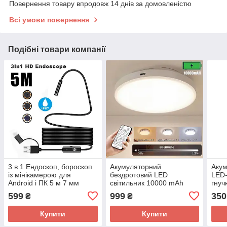
Повернення товару впродовж 14 днів за домовленістю
Всі умови повернення
Подібні товари компанії
3 в 1 Ендоскоп, бороскоп
Акумуляторний
Акум
із мінікамерою для
бездротовий LED
LED-
Android і ПК 5 м 7 мм
світильник 10000 mAh
гнуч
підсвітка
(датчик руху, пульт ДК, 11
сенс
599
999
350
₴
₴
год світіння, 3 режими
дим
світла)
Купити
Купити