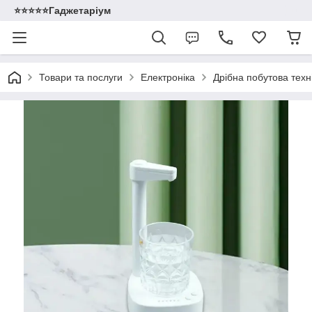
⭐️⭐️⭐️⭐️⭐️Гаджетаріум
Товари та послуги
Електроніка
Дрібна побутова техн