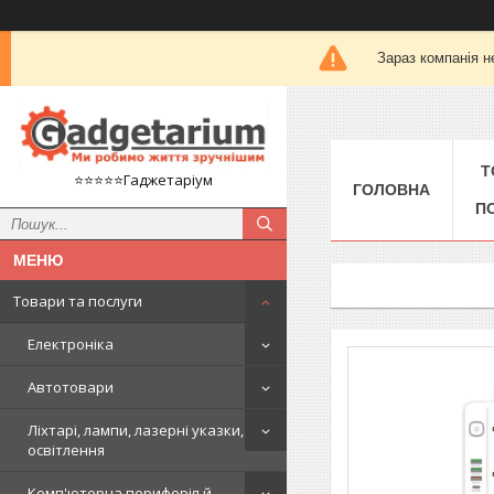
Зараз компанія н
Т
⭐️⭐️⭐️⭐️⭐️Гаджетаріум
ГОЛОВНА
П
Товари та послуги
Електроніка
Автотовари
Ліхтарі, лампи, лазерні указки,
освітлення
Комп'ютерна периферія й