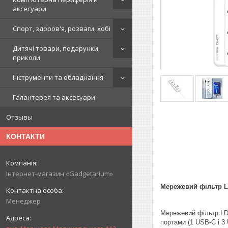
аксесуари
Спорт, здоров'я, розваги, хобі
Дитячі товари, подарунки,
приколи
Інструменти та обладнання
Галантерея та аксесуари
Отзывы
КОНТАКТИ
Інтернет-магазин «Gadgetarium»
Мережевий фільтр LD
Менеджер
Мережевий фільтр LDN
портами (1 USB-C і 3