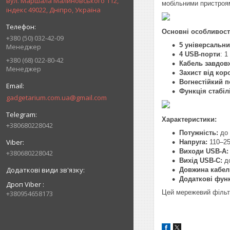
вул. Маршала Малиновського 112,
мобільними пристроя
індекс 49022, Дніпро, Україна
Основні особливост
+380 (50) 032-42-09
5 універсальни
Менеджер
4 USB-порти
: 
+380 (68) 022-80-42
Кабель завдов
Менеджер
Захист від кор
Вогнестійкий п
Функція стабіл
gadgetarium.com.ua@gmail.com
Характеристики:
+380680228042
Потужність:
до 
Напруга:
110–25
Виходи USB-A:
+380680228042
Вихід USB-C:
до
Довжина кабел
Додаткові функ
Дроп Viber
Цей мережевий фільтр
+380954658173