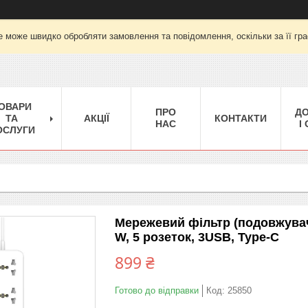
е може швидко обробляти замовлення та повідомлення, оскільки за її гра
ОВАРИ
ПРО
Д
ТА
АКЦІЇ
КОНТАКТИ
НАС
І
ОСЛУГИ
Мережевий фільтр (подовжувач
W, 5 розеток, 3USB, Type-C
899 ₴
Готово до відправки
Код:
25850