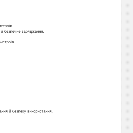
истроїв.
 й безпечне заряджання.
ристроїв.
ання й безпеку використання.