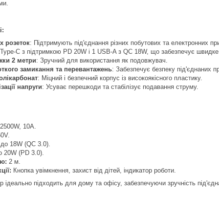
ми.
і:
х розеток
: Підтримують під'єднання різних побутових та електронних пр
1 Type-C з підтримкою PD 20W і 1 USB-A з QC 18W, що забезпечує швидке
жки 2 метри
: Зручний для використання як подовжувач.
откого замикання та перевантажень
: Забезпечує безпеку під'єднаних п
олікарбонат
: Міцний і безпечний корпус із високоякісного пластику.
ізації напруги
: Усуває перешкоди та стабілізує подавання струму.
2500W, 10A.
0V.
до 18W (QC 3.0).
 20W (PD 3.0).
ю:
2 м.
ції:
Кнопка увімкнення, захист від дітей, індикатор роботи.
 ідеально підходить для дому та офісу, забезпечуючи зручність під'єдн