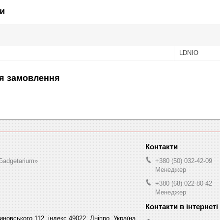
и
LDNIO
я замовлення
Gadgetarium»
+380 (50) 032-42-09
Менеджер
+380 (68) 022-80-42
Менеджер
овського 112, індекс 49022, Дніпро, Україна