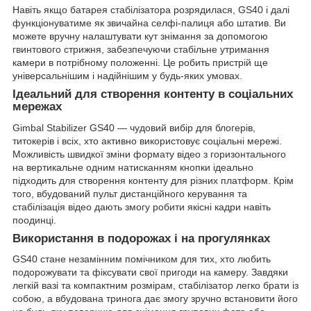
Навіть якщо батарея стабілізатора розрядилася, GS40 і далі
функціонуватиме як звичайна селфі-палиця або штатив. Ви
можете вручну налаштувати кут знімання за допомогою
гвинтового стрижня, забезпечуючи стабільне утримання
камери в потрібному положенні. Це робить пристрій ще
універсальнішим і надійнішим у будь-яких умовах.
Ідеальний для створення контенту в соціальних
мережах
Gimbal Stabilizer GS40 — чудовий вибір для блогерів,
титокерів і всіх, хто активно використовує соціальні мережі.
Можливість швидкої зміни формату відео з горизонтального
на вертикальне одним натисканням кнопки ідеально
підходить для створення контенту для різних платформ. Крім
того, вбудований пульт дистанційного керування та
стабілізація відео дають змогу робити якісні кадри навіть
поодинці.
Використання в подорожах і на прогулянках
GS40 стане незамінним помічником для тих, хто любить
подорожувати та фіксувати свої пригоди на камеру. Завдяки
легкій вазі та компактним розмірам, стабілізатор легко брати із
собою, а вбудована тринога дає змогу зручно встановити його