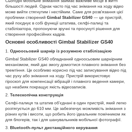
Сьогодні мобільне знімання займає важливе місце в житті
більшості людей. Однак часто під час знімання на ходу відео
може вийти стягнутим і нестійким. Саме для розв'язання цієї
проблеми створений
Gimbal Stabilizer GS40
— це пристрій,
який поєднує в собі функції штатива, селфі-палиці та
стабілізатора, пропонуючи зручні та просунуті рішення для
створення професійних кадрів.
Основні особливості Gimbal Stabilizer GS40
1.
Одноосьовий шарнір із розумною стабілізацією
Gimbal Stabilizer GS40 обладнаний одноосьовим шарнірним
механізмом, який дає змогу домогтися плавного знімання без
тремтіння. Це особливо корисно під час записування відео під
час руху або знімання на ходу. Пристрій використовує
гіроскоп для компенсації вібрацій і плавного ведення камери,
що неабияк покращує якість відеозаписів.
2.
Телескопічна конструкція
Селфі-палиця та штатив об'єднані в один пристрій, який легко
розтягується до 610 мм. Це забезпечує можливість знімання з
різних кутів і висоти, що робить його ідеальним помічником як
для блогерів, так і для шанувальників мобільної фотографії.
3.
Bluetooth-пульт дистанційного керування