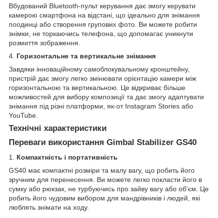
Вбудований Bluetooth-пульт керування дає змогу керувати
камерою смартфона на відстані, що ідеально для знімання
поодинці або створення групових фото. Ви можете робити
знімки, не торкаючись телефона, що допомагає уникнути
розмиття зображення.
4.
Горизонтальне та вертикальне знімання
Завдяки інноваційному самоблокувальному кронштейну,
пристрій дає змогу легко змінювати орієнтацію камери між
горизонтальною та вертикальною. Це відкриває більше
можливостей для вибору композиції та дає змогу адаптувати
знімання під різні платформи, як-от Instagram Stories або
YouTube.
Технічні характеристики
Переваги використання Gimbal Stabilizer GS40
1.
Компактність і портативність
GS40 має компактні розміри та малу вагу, що робить його
зручним для перенесення. Ви можете легко покласти його в
сумку або рюкзак, не турбуючись про зайву вагу або об'єм. Це
робить його чудовим вибором для мандрівників і людей, які
люблять знімати на ходу.