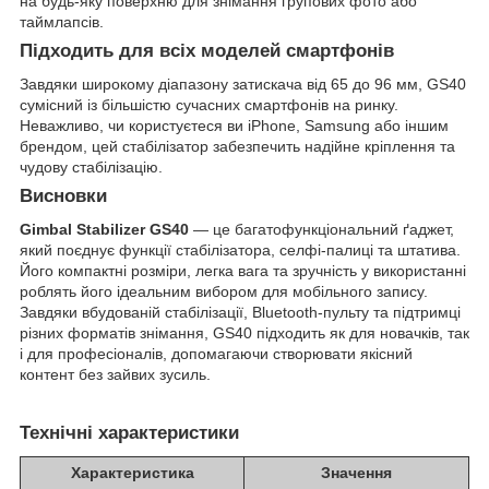
на будь-яку поверхню для знімання групових фото або
таймлапсів.
Підходить для всіх моделей смартфонів
Завдяки широкому діапазону затискача від 65 до 96 мм, GS40
сумісний із більшістю сучасних смартфонів на ринку.
Неважливо, чи користуєтеся ви iPhone, Samsung або іншим
брендом, цей стабілізатор забезпечить надійне кріплення та
чудову стабілізацію.
Висновки
Gimbal Stabilizer GS40
— це багатофункціональний ґаджет,
який поєднує функції стабілізатора, селфі-палиці та штатива.
Його компактні розміри, легка вага та зручність у використанні
роблять його ідеальним вибором для мобільного запису.
Завдяки вбудованій стабілізації, Bluetooth-пульту та підтримці
різних форматів знімання, GS40 підходить як для новачків, так
і для професіоналів, допомагаючи створювати якісний
контент без зайвих зусиль.
Технічні характеристики
Характеристика
Значення