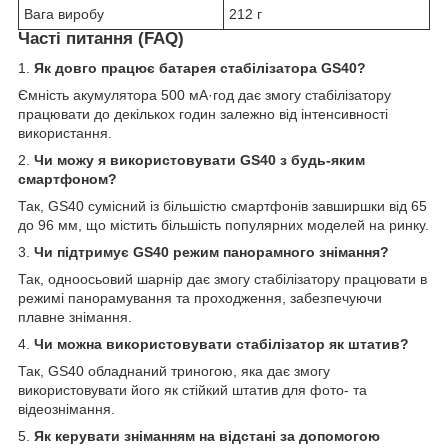
Вага виробу
212 г
Часті питання (FAQ)
1.
Як довго працює батарея стабілізатора GS40?
Ємність акумулятора 500 мА·год дає змогу стабілізатору
працювати до декількох годин залежно від інтенсивності
використання.
2.
Чи можу я використовувати GS40 з будь-яким
смартфоном?
Так, GS40 сумісний із більшістю смартфонів завширшки від 65
до 96 мм, що містить більшість популярних моделей на ринку.
3.
Чи підтримує GS40 режим панорамного знімання?
Так, одноосьовий шарнір дає змогу стабілізатору працювати в
режимі панорамування та проходження, забезпечуючи
плавне знімання.
4.
Чи можна використовувати стабілізатор як штатив?
Так, GS40 обладнаний триногою, яка дає змогу
використовувати його як стійкий штатив для фото- та
відеознімання.
5.
Як керувати зніманням на відстані за допомогою