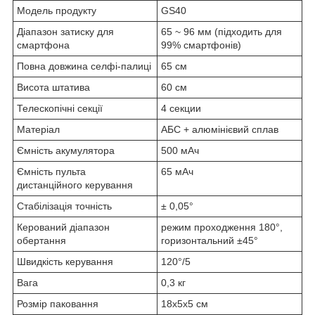
Модель продукту
GS40
Діапазон затиску для
65 ~ 96 мм (підходить для
смартфона
99% смартфонів)
Повна довжина селфі-палиці
65 см
Висота штатива
60 см
Телескопічні секції
4 секции
Матеріал
АБС + алюмінієвий сплав
Ємність акумулятора
500 мАч
Ємність пульта
65 мАч
дистанційного керування
Стабілізація точність
± 0,05°
Керований діапазон
режим проходження 180°,
обертання
горизонтальний ±45°
Швидкість керування
120°/5
Вага
0,3 кг
Розмір паковання
18x5x5 см