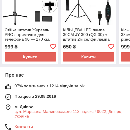
Стійка штатив Журавль
КІЛЬЦЕВА LED лампа
Кіль
PRO з тримачем для
30СМ JY-300 (QX-30) +
33см
телефона 90 — 170 см,
штатив 2м селфи лампа
різн
тринога для смартфона
кільцевої світло
200
999
650
999
₴
₴
Купити
Купити
Про нас
97% позитивних з 1214 відгуків за рік
Працює з 29.08.2016
м. Дніпро
вул. Маршала Малиновського 112, індекс 49022, Дніпро,
Україна
Контакти