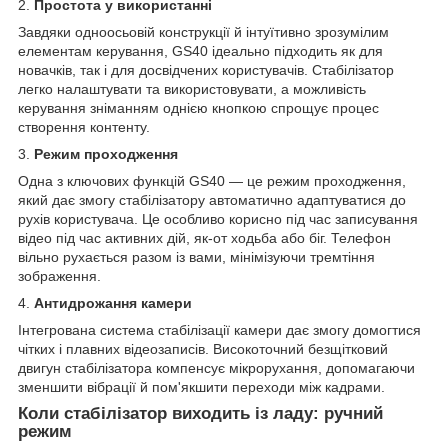
2.
Простота у використанні
Завдяки одноосьовій конструкції й інтуїтивно зрозумілим
елементам керування, GS40 ідеально підходить як для
новачків, так і для досвідчених користувачів. Стабілізатор
легко налаштувати та використовувати, а можливість
керування зніманням однією кнопкою спрощує процес
створення контенту.
3.
Режим проходження
Одна з ключових функцій GS40 — це режим проходження,
який дає змогу стабілізатору автоматично адаптуватися до
рухів користувача. Це особливо корисно під час записування
відео під час активних дій, як-от ходьба або біг. Телефон
вільно рухається разом із вами, мінімізуючи тремтіння
зображення.
4.
Антидрожання камери
Інтегрована система стабілізації камери дає змогу домогтися
чітких і плавних відеозаписів. Високоточний безщітковий
двигун стабілізатора компенсує мікрорухання, допомагаючи
зменшити вібрації й пом'якшити переходи між кадрами.
Коли стабілізатор виходить із ладу: ручний
режим