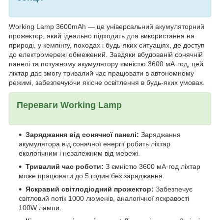
Working Lamp 3600mAh — це універсальний акумуляторний
прожектор, який ідеально підходить для використання на
природі, у кемпінгу, походах і будь-яких ситуаціях, де доступ
до електромережі обмежений. Завдяки вбудованій сонячній
панелі та потужному акумулятору ємністю 3600 мА·год, цей
ліхтар дає змогу тривалий час працювати в автономному
режимі, забезпечуючи якісне освітлення в будь-яких умовах.
Переваги Working Lamp
Заряджання від сонячної панелі:
Заряджання
акумулятора від сонячної енергії робить ліхтар
екологічним і незалежним від мережі.
Тривалий час роботи:
З ємністю 3600 мА·год ліхтар
може працювати до 5 годин без заряджання.
Яскравий світлодіодний прожектор:
Забезпечує
світловий потік 1000 люменів, аналогічної яскравості
100W лампи.