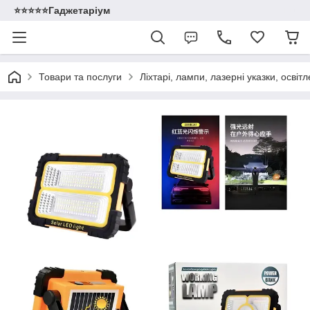
⭐️⭐️⭐️⭐️⭐️Гаджетаріум
Товари та послуги
Ліхтарі, лампи, лазерні указки, освіт