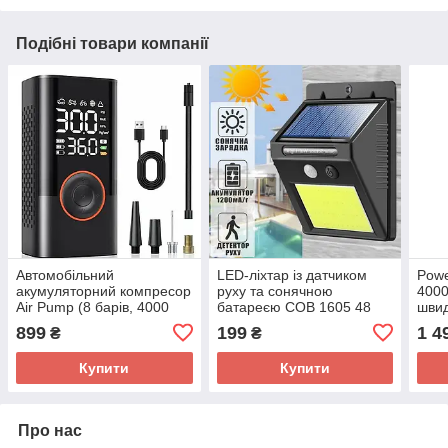
Подібні товари компанії
Автомобільний
LED-ліхтар із датчиком
Pow
акумуляторний компресор
руху та сонячною
4000
Air Pump (8 барів, 4000
батареєю COB 1605 48
швид
мА·год, Type-C, LCD, для
діодів
вбуд
899
199
1 4
₴
₴
автомобіля, мотоцикла,
велосипеда, самоката,
Купити
Купити
Про нас