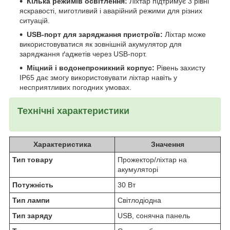
Кілька режимів освітлення:
Ліхтар підтримує 3 рівні
яскравості, миготливий і аварійний режими для різних
ситуацій.
USB-порт для заряджання пристроїв:
Ліхтар може
використовуватися як зовнішній акумулятор для
заряджання ґаджетів через USB-порт.
Міцний і водонепроникний корпус:
Рівень захисту
IP65 дає змогу використовувати ліхтар навіть у
несприятливих погодних умовах.
Технічні характеристики
Характеристика
Значення
Тип товару
Прожектор/ліхтар на
акумуляторі
Потужність
30 Вт
Тип лампи
Світлодіодна
Тип заряду
USB, сонячна панель