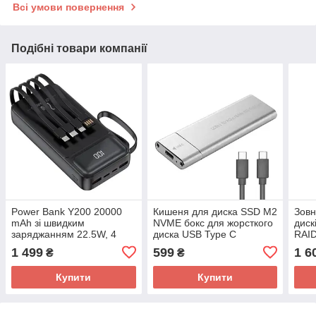
Всі умови повернення
Подібні товари компанії
Power Bank Y200 20000
Кишеня для диска SSD M2
Зовн
mAh зі швидким
NVME бокс для жорсткого
диск
заряджанням 22.5W, 4
диска USB Type C
RAID
вбудовані кабелі, PD/QC,
HDD
1 499
599
1 6
₴
₴
LED-дисплей
Купити
Купити