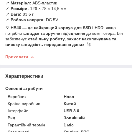
📌
Матеріал:
ABS-пластик
📌
Розміри:
126 × 78 × 14,5 мм
📌
Вага:
83,6 г
📌
Робоча напруга:
DC 5V
💡
HB46 — це найкращий корпус для SSD і HDD
, якщо
потрібно
швидке та зручне під'єднання
до комп'ютера. Він
забезпечує
стабільну роботу, захист накопичувача та
високу швидкість передавання даних
. 🚀
Приховати
Характеристики
Основні атрибути
Виробник
Hoco
Країна виробник
Китай
Інтерфейс
USB 3.0
Вид
Зовнішній
Гарантійний термін
1 міс
Клас якості
Original PRC