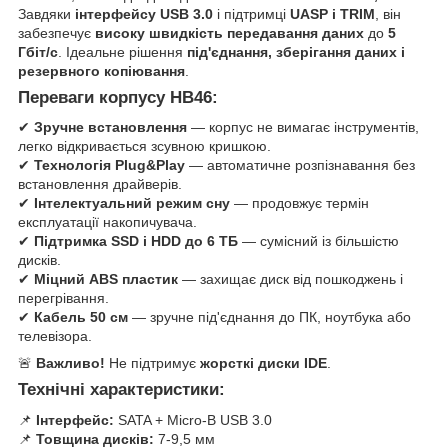
Завдяки
інтерфейсу USB 3.0
і підтримці
UASP і TRIM
, він
забезпечує
високу швидкість передавання даних
до
5
Гбіт/с
. Ідеальне рішення
під'єднання, зберігання даних і
резервного копіювання
.
Переваги корпусу HB46:
✔
Зручне встановлення
— корпус не вимагає інструментів,
легко відкривається зсувною кришкою.
✔
Технологія Plug&Play
— автоматичне розпізнавання без
встановлення драйверів.
✔
Інтелектуальний режим сну
— продовжує термін
експлуатації накопичувача.
✔
Підтримка SSD і HDD до 6 ТБ
— сумісний із більшістю
дисків.
✔
Міцний ABS пластик
— захищає диск від пошкоджень і
перегрівання.
✔
Кабель 50 см
— зручне під'єднання до ПК, ноутбука або
телевізора.
🚨
Важливо!
Не підтримує
жорсткі диски IDE
.
Технічні характеристики:
📌
Інтерфейс:
SATA + Micro-B USB 3.0
📌
Товщина дисків:
7-9,5 мм