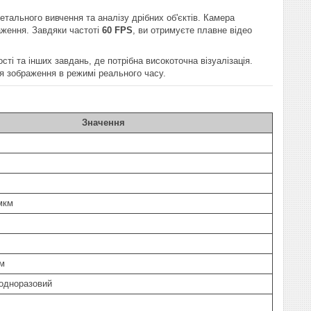
тального вивчення та аналізу дрібних об'єктів. Камера
раження. Завдяки частоті
60 FPS
, ви отримуєте плавне відео
ті та інших завдань, де потрібна високоточна візуалізація.
ня зображення в режимі реального часу.
Значення
мкм
мм
 одноразовий