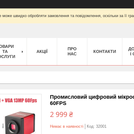
е може швидко обробляти замовлення та повідомлення, оскільки за її гра
ОВАРИ
ПРО
Д
ТА
АКЦІЇ
КОНТАКТИ
НАС
І
ОСЛУГИ
Промисловий цифровий мікрос
60FPS
2 999 ₴
Немає в наявності
Код:
32001