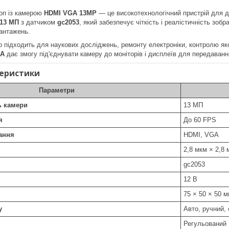
оп із камерою
HDMI VGA 13MP
— це високотехнологічний пристрій для де
13 МП
з датчиком
gc2053
, який забезпечує чіткість і реалістичність зоб
вантажень.
о підходить для наукових досліджень, ремонту електроніки, контролю якос
A
дає змогу під'єднувати камеру до моніторів і дисплеїв для передаван
теристики
Параметри
ь камери
13 МП
я
До 60 FPS
ання
HDMI, VGA
2,8 мкм × 2,8 
gc2053
12 В
75 × 50 × 50 
у
Авто, ручний,
Регульований