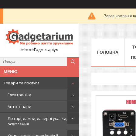
Зараз компанія н
Т
⭐️⭐️⭐️⭐️⭐️Гаджетаріум
ГОЛОВНА
П
Товари та послуги
Електроніка
Автотовари
Ліхтарі, лампи, лазерні указки,
освітлення
Комп'ютерна периферія й