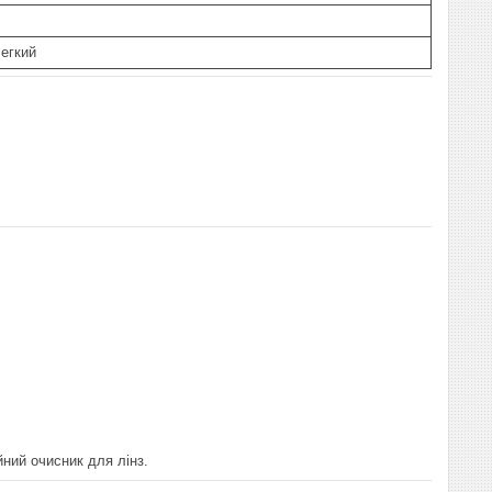
легкий
йний очисник для лінз.