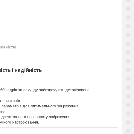
вленістю
сть і надійність
 60 кадрів за секунду забезпечують деталізоване
х пристроїв.
их параметрів для оптимального зображення.
ння.
ь дзеркального перевороту зображення.
ручного настроювання.