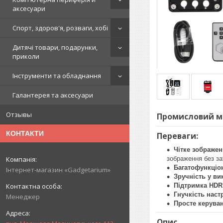
аксесуари
Спорт, здоров'я, розваги, хобі
Дитячі товари, подарунки,
приколи
Інструменти та обладнання
Галантерея та аксесуари
Отзывы
Промисловий мік
КОНТАКТИ
Переваги
:
Чітке зображе
зображення без за
Багатофункціо
Інтернет-магазин «Gadgetarium»
Зручність у ви
Підтримка HDR
Гнучкість нас
Менеджер
Просте керува
Опис