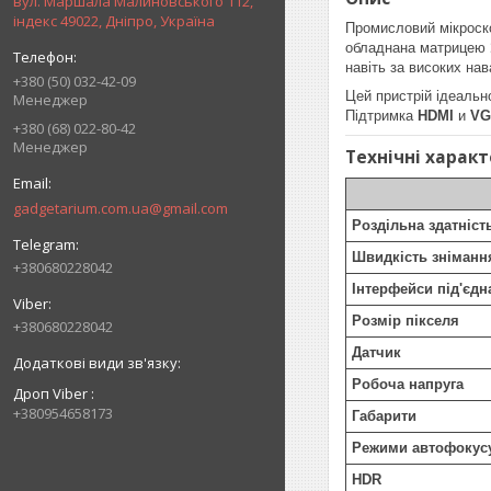
вул. Маршала Малиновського 112,
індекс 49022, Дніпро, Україна
Промисловий мікроск
обладнана матрицею
навіть за високих на
+380 (50) 032-42-09
Цей пристрій ідеальн
Менеджер
Підтримка
HDMI
и
VG
+380 (68) 022-80-42
Менеджер
Технічні харак
gadgetarium.com.ua@gmail.com
Роздільна здатніст
Швидкість зніманн
+380680228042
Інтерфейси під'єдн
Розмір пікселя
+380680228042
Датчик
Робоча напруга
Дроп Viber
+380954658173
Габарити
Режими автофокус
HDR