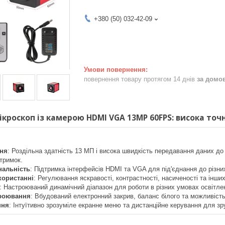
+380 (50) 032-42-09
повернення товару протягом 14 днів
за домо
роскоп із камерою HDMI VGA 13MP 60FPS: висока точні
ння
: Роздільна здатність 13 МП і висока швидкість передавання даних до
тримок.
нальність
: Підтримка інтерфейсів HDMI та VGA для під'єднання до різни
користанні
: Регулювання яскравості, контрастності, насиченості та інш
: Настроюваний динамічний діапазон для роботи в різних умовах освітле
троювання
: Вбудований електронний закрив, баланс білого та можливіст
ння
: Інтуїтивно зрозуміле екранне меню та дистанційне керування для з