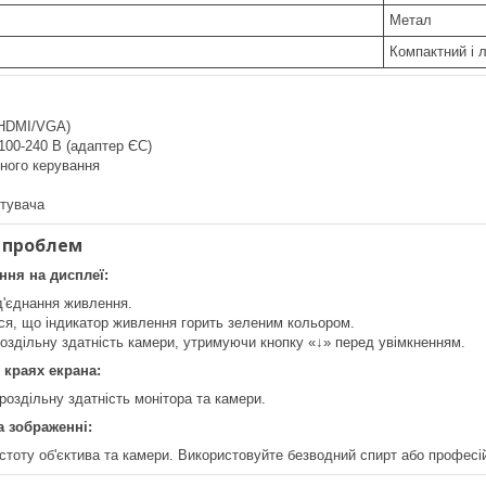
Метал
Компактний і 
(HDMI/VGA)
100-240 В (адаптер ЄС)
ного керування
стувача
 проблем
ння на дисплеї:
д'єднання живлення.
ся, що індикатор живлення горить зеленим кольором.
оздільну здатність камери, утримуючи кнопку «↓» перед увімкненням.
 краях екрана:
оздільну здатність монітора та камери.
а зображенні:
стоту об'єктива та камери. Використовуйте безводний спирт або професі