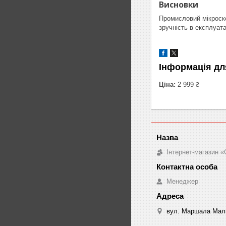
Висновки
Промисловий мікроск
зручність в експлуат
Інформація дл
Ціна:
2 999 ₴
Інтернет-магазин «
Менеджер
вул. Маршала Малин