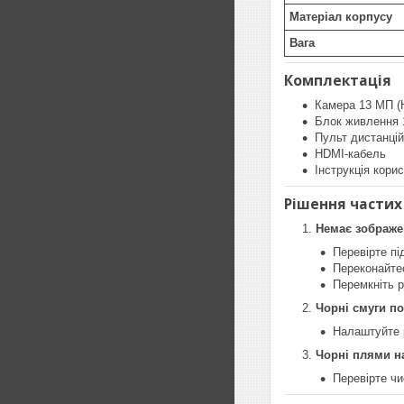
Матеріал корпусу
Вага
Комплектація
Камера 13 МП 
Блок живлення 
Пульт дистанцій
HDMI-кабель
Інструкція кори
Рішення частих
Немає зображе
Перевірте пі
Переконайте
Перемкніть р
Чорні смуги по
Налаштуйте р
Чорні плями н
Перевірте чи