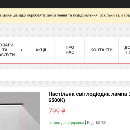
е може швидко обробляти замовлення та повідомлення, оскільки за її гра
ОВАРИ
ПРО
Д
ТА
АКЦІЇ
КОНТАКТИ
НАС
І
ОСЛУГИ
Настільна світлодіодна лампа 
6500К)
799 ₴
Готово до відправки
Код:
53708