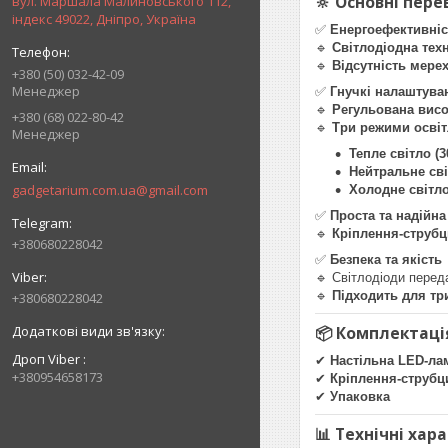
🔆 Основні пере
вул. Маршала Малиновського 112,
індекс 49022, Дніпро, Україна
✅
Енергоефективніс
🔹
Світлодіодна техн
🔹
Відсутність мерех
+380 (50) 032-42-09
Менеджер
✅
Гнучкі налаштува
🔹
Регульована висо
+380 (68) 022-80-42
🔹
Три режими освіт
Менеджер
Тепле світло (3
Нейтральне сві
gadgetarium.com.ua@gmail.com
Холодне світло
✅
Проста та надійна
🔹
Кріплення-струб
+380680228042
✅
Безпека та якість
🔹 Світлодіоди пере
🔹
Підходить для тр
+380680228042
📦 Комплектаці
Дроп Viber
✔
Настільна LED-лам
+380954658173
✔
Кріплення-струбц
✔
Упаковка
📊 Технічні хар