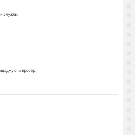
ін служби.
аощаджуючи простір.