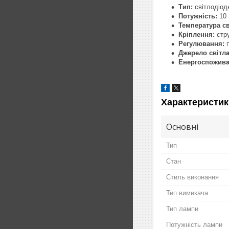
Тип:
світлодіод
Потужність:
10 
Температура св
Кріплення:
стру
Регулювання:
п
Джерело світла
Енергоспожива
Характеристик
Основні
Тип
Стан
Стиль виконання
Тип вимикача
Тип лампи
Потужність лампи