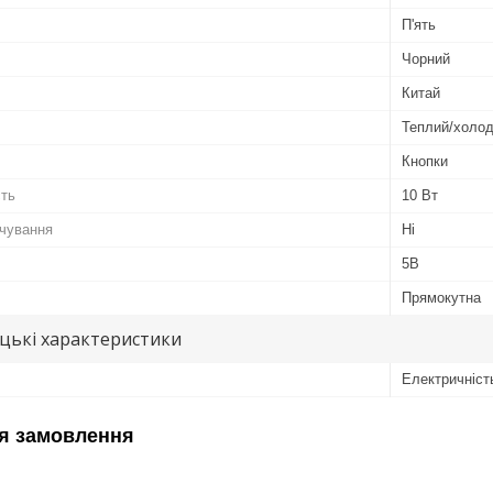
П'ять
Чорний
Китай
Теплий/холо
Кнопки
сть
10 Вт
ічування
Ні
5В
Прямокутна
цькі характеристики
Електричніст
я замовлення