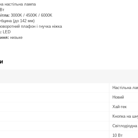
на настільна лампа
Вт
ітла:
3000K / 4500K / 6000K
бцина (до 142 мм)
оворотний плафон і гнучка ніжка
:
LED
ння:
низьке
и
Настільна ла
Новий
Хай-тек
Кнопка на шн
Світлодіодна
10 Вт