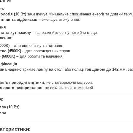
ваги:
ть
ологія (10 Вт)
забезпечує мінімальне споживання енергії та довгий терм
тіння та відблисків
– зменшує втому очей.
ння
та та кут нахилу
– направляйте світ у потрібне місце.
лення:
000K)
– для відпочинку та читання.
тло (4500K)
– для повсякденних справ.
 (6000K)
– для роботи та навчання.
 фіксація
цина
надійно тримає лампу на столі або полиці
товщиною до 142 мм
, з
дають
природні відтінки
, не спотворюючи кольори.
ивалого використання
, не викликаючи втоми очей.
я:
па (10 Вт)
ина
актеристики: