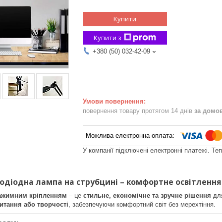
Купити
Купити з
+380 (50) 032-42-09
повернення товару протягом 14 днів
за домо
У компанії підключені електронні платежі. Те
лодіодна лампа на струбцині – комфортне освітлення
зажимним кріпленням
– це
стильне, економічне та зручне рішення
для
итання або творчості
, забезпечуючи комфортний світ без мерехтіння.