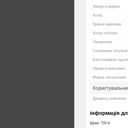
Напруга мережі
Колір
Країна виробник
Колір світіння
Управління
Споживана потужні
Багатобарвне підсв
Напруга живлення
Форма світильника
Користувальни
Джерело живлення
Інформація дл
Ціна:
799 ₴