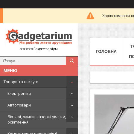
Зараз компанія н
Т
⭐️⭐️⭐️⭐️⭐️Гаджетаріум
ГОЛОВНА
П
Товари та послуги
Електроніка
Автотовари
Ліхтарі, лампи, лазерні указки,
освітлення
Комп'ютерна периферія й