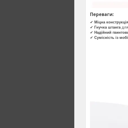
Переваги:
✔
Міцна конструкці
✔
Гнучка штанга
для
✔
Надійний гвинтов
✔
Сумісність із мо