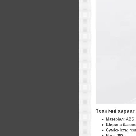
Технічні харак
Матеріал
: ABS 
Ширина базово
Сумісність
: пр
Вага
:
382 г
.