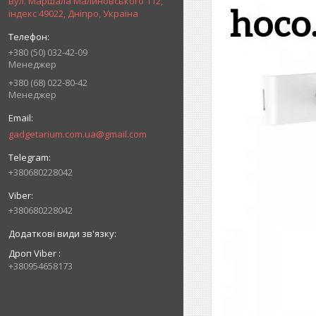
вул. Маршала Малиновського 112,
індекс 49022, Дніпро, Україна
+380 (50) 032-42-09
Менеджер
+380 (68) 022-80-42
Менеджер
gadgetarium.com.ua@gmail.com
+380680228042
+380680228042
Дроп Viber
+380954658173