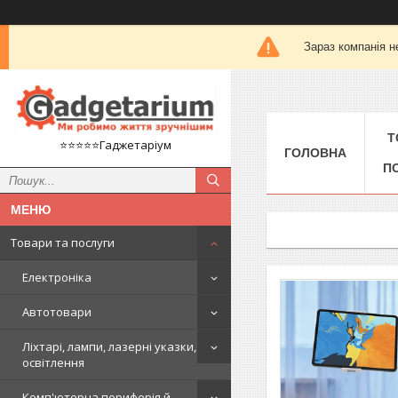
Зараз компанія н
Т
⭐️⭐️⭐️⭐️⭐️Гаджетаріум
ГОЛОВНА
П
Товари та послуги
Електроніка
Автотовари
Ліхтарі, лампи, лазерні указки,
освітлення
Комп'ютерна периферія й