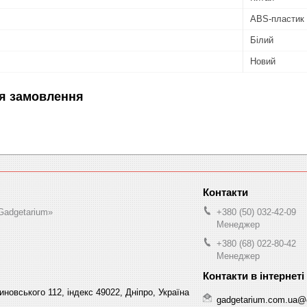
ABS-пластик
Білий
Новий
я замовлення
Gadgetarium»
+380 (50) 032-42-09
Менеджер
+380 (68) 022-80-42
Менеджер
овського 112, індекс 49022, Дніпро, Україна
gadgetarium.com.ua@