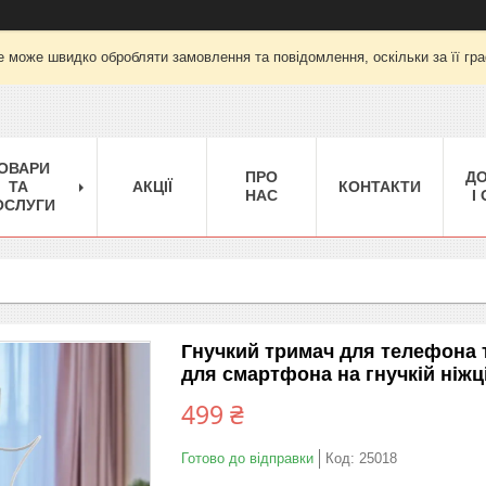
е може швидко обробляти замовлення та повідомлення, оскільки за її гра
ОВАРИ
ПРО
Д
ТА
АКЦІЇ
КОНТАКТИ
НАС
І
ОСЛУГИ
Гнучкий тримач для телефона 
для смартфона на гнучкій ніжц
499 ₴
Готово до відправки
Код:
25018