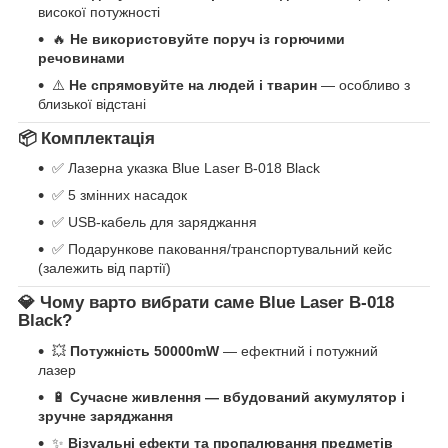
високої потужності
🔥
Не використовуйте поруч із горючими
речовинами
⚠️
Не спрямовуйте на людей і тварин
— особливо з
близької відстані
📦
Комплектація
✅ Лазерна указка Blue Laser B-018 Black
✅ 5 змінних насадок
✅ USB-кабель для заряджання
✅ Подарункове паковання/транспортувальний кейс
(залежить від партії)
💎
Чому варто вибрати саме Blue Laser B-018
Black?
💥
Потужність 50000mW
— ефектний і потужний
лазер
🔋
Сучасне живлення — вбудований акумулятор і
зручне заряджання
✨
Візуальні ефекти та пропалювання предметів