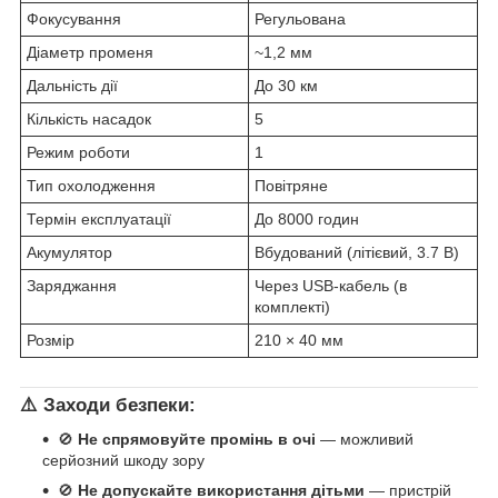
Фокусування
Регульована
Діаметр променя
~1,2 мм
Дальність дії
До 30 км
Кількість насадок
5
Режим роботи
1
Тип охолодження
Повітряне
Термін експлуатації
До 8000 годин
Акумулятор
Вбудований (літієвий, 3.7 В)
Заряджання
Через USB-кабель (в
комплекті)
Розмір
210 × 40 мм
⚠️
Заходи безпеки:
🚫
Не спрямовуйте промінь в очі
— можливий
серйозний шкоду зору
🚫
Не допускайте використання дітьми
— пристрій