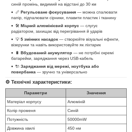
синій промінь, видимий на відстані до 30 км
📏
Регульоване фокусування
— можна спалювати
папір, підпалювати сірники, плавити пластик і тканину
🛠
Міцний алюмінієвий корпус
— слугує
радіатором, захищає від перегрівання й ударів
💡
5 змінних насадок
— створюйте візуальні ефекти,
візерунки та навіть використовуйте як ліхтарик
🔋
Вбудований акумулятор
— не потрібні окремі
батарейки, заряджання через USB-кабель
🔌
Заряджання від мережі, ноутбука або
повербанка
— зручно та універсально
⚙️
Технічні характеристики:
Параметри
Значення
Матеріал корпусу
Алюміній
Колір променя
Синій
Потужність
50000mW
Довжина хвилі
450 нм