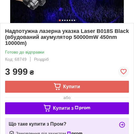
Надпотужна лазерна указка Laser B018S Black
(вбудований акумулятор 50000mW 450nm
10000m)
Готово до відправки
Код: 68749
Роздріб
3 999
₴
Купити
або
Купити з
Що таке купити з Пром?
Замовлення під захистом