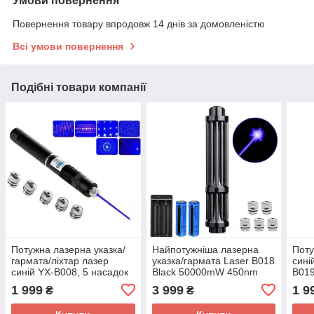
Умови повернення
Повернення товару впродовж 14 днів за домовленістю
Всі умови повернення
Подібні товари компанії
Потужна лазерна указка/
Найпотужніша лазерна
Поту
гармата/ліхтар лазер
указка/гармата Laser B018
сині
синій YX-B008, 5 насадок
Black 50000mW 450nm
B01
50000mW
10000m
100
1 999
3 999
1 9
₴
₴
акум