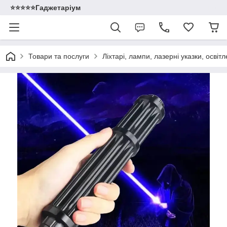
⭐️⭐️⭐️⭐️⭐️Гаджетаріум
Товари та послуги
Ліхтарі, лампи, лазерні указки, освіт