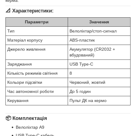
керма.
📐
Характеристики:
Параметри
Значення
Тип
Велоліхтар/стоп-сигнал
Матеріал корпусу
ABS-пластик
Джерело живлення
Акумулятор (CR2032 +
вбудований)
Заряджання
USB Type-C
Кількість режимів світіння
8
Кольори підсвітки
Червоний, жовтий
Час автономної роботи
До 5 годин
Керування
Пульт ДК на кермо
📦
Комплектація
Велоліхтар A9
USB Type-C кабель