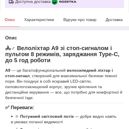
Доступна доставка
Опис
Характеристики
Відгуки про товар
Доставка
Опис
🚴♂️
Велоліхтар A9 зі стоп-сигналом і
пультом 8 режимів, заряджання Type-C,
до 5 год роботи
A9
— це багатофункціональний
велосипедний ліхтар і
стоп-сигнал
, створений для максимальної безпеки темної
пори. Він поєднує в собі яскравий LED-світло,
пиловологозахищений корпус, зручне кріплення та
дистанційне керування — все, що потрібно для комфортної й
безпечної їзди.
✅
Переваги:
🔆
Потужний світловий потік
— добре видно навіть
в умовах поганої видимості