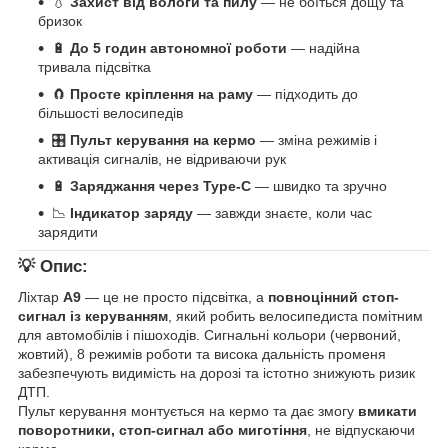
💧
Захист від вологи та пилу
— не боїться дощу та
бризок
🔋
До 5 годин автономної роботи
— надійна
тривала підсвітка
🧲
Просте кріплення на раму
— підходить до
більшості велосипедів
🎛️
Пульт керування на кермо
— зміна режимів і
активація сигналів, не відриваючи рук
🔋
Заряджання через Type-C
— швидко та зручно
📉
Індикатор заряду
— завжди знаєте, коли час
зарядити
💡
Опис:
Ліхтар
A9
— це не просто підсвітка, а
повноцінний стоп-
сигнал із керуванням
, який робить велосипедиста помітним
для автомобілів і пішоходів. Сигнальні кольори (червоний,
жовтий), 8 режимів роботи та висока дальність променя
забезпечують видимість на дорозі та істотно знижують ризик
ДТП.
Пульт керування монтується на кермо та дає змогу
вмикати
поворотники, стоп-сигнал або миготіння
, не відпускаючи