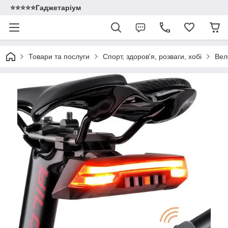
⭐️⭐️⭐️⭐️⭐️Гаджетаріум
Товари та послуги
Спорт, здоров'я, розваги, хобі
Вел