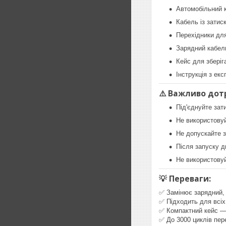
Автомобільний 
Кабель із затис
Перехідники для
Зарядний кабел
Кейс для зберіг
Інструкція з екс
⚠️ Важливо дот
Під'єднуйте зат
Не використовуй
Не допускайте 
Після запуску 
Не використовуй
💡 Переваги:
✅ Замінює зарядний, 
✅ Підходить для всіх
✅ Компактний кейс —
✅ До 3000 циклів пе