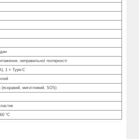
один
антаження, неправильної полярності
), 1 × Type-C
плей
 (яскравий, миготливий, SOS)
пластик
+60 °C