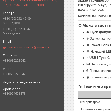
вул. Маршала Малиновського 112,
ліхтар і компресор
.
індекс 49022, Дніпро, Україна
Він виручить у будь-
накачати колеса.
Компактний і потужни
+380 (50) 032-42-09
Менеджер
⚙️ Можливості 
+380 (68) 022-80-42
🚘
Пуск двигун
Менеджер
❄️ Запуск за ни
🔋
Power Bank 
gadgetarium.com.ua@gmail.com
💡 Яскравий
LED
⚡
USB і Type-C
+380680228042
📟 Цифровий дис
🔒 Повний захис
+380680228042
🧳 Зручний
жор
🔧 Технічні хар
Дроп Viber
+380954658173
Тип пристрою
Номінальна напруга