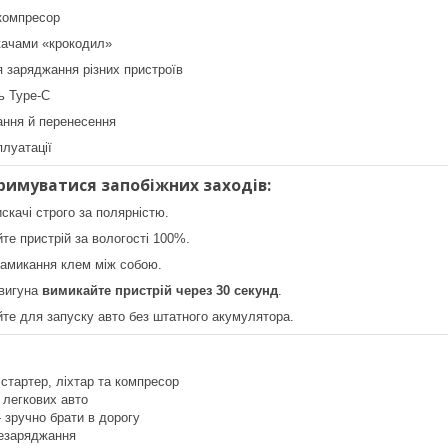
компресор
качами «крокодил»
 заряджання різних пристроїв
ь Type-C
ання й перенесення
плуатації
римуватися запобіжних заходів:
искачі строго за полярністю.
те пристрій за вологості 100%.
замикання клем між собою.
двигуна
вимикайте пристрій через 30 секунд
.
те для запуску авто без штатного акумулятора.
стартер, ліхтар та компресор
 легкових авто
 зручно брати в дорогу
резаряджання