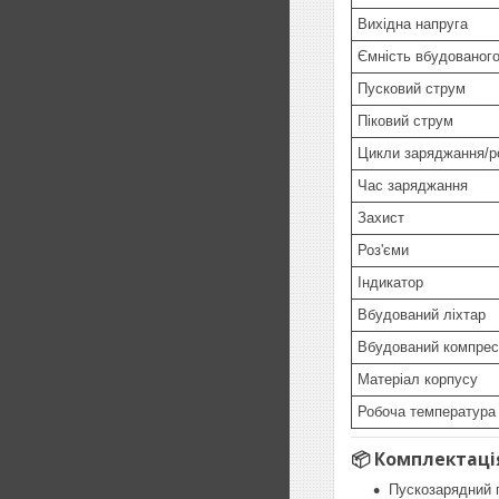
Вихідна напруга
Ємність вбудованог
Пусковий струм
Піковий струм
Цикли заряджання/р
Час заряджання
Захист
Роз'єми
Індикатор
Вбудований ліхтар
Вбудований компрес
Матеріал корпусу
Робоча температура
📦 Комплектаці
Пускозарядний п