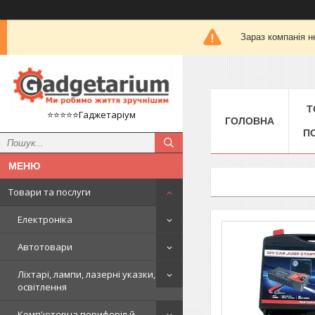
Зараз компанія н
Т
⭐️⭐️⭐️⭐️⭐️Гаджетаріум
ГОЛОВНА
П
Товари та послуги
Електроніка
Автотовари
Ліхтарі, лампи, лазерні указки,
освітлення
Комп'ютерна периферія й