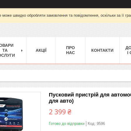
е може швидко обробляти замовлення та повідомлення, оскільки за її гра
ОВАРИ
ПРО
Д
ТА
АКЦІЇ
КОНТАКТИ
НАС
І
ОСЛУГИ
Пусковий пристрій для автомо
для авто)
2 399 ₴
Готово до відправки
Код:
9596