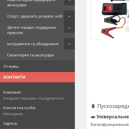
аксесуари
Спорт, здоров'я, розваги, хобі
Дитячі товари, подарунки,
приколи
Інструменти та обладнання
Галантерея та аксесуари
Отзывы
КОНТАКТИ
Інтернет-магазин «Gadgetarium»
🔋 Пускозаряд
Менеджер
🚗 Універсальн
Багатофункціональн