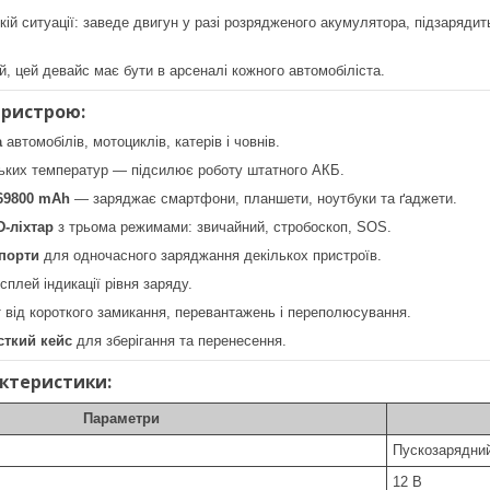
якій ситуації: заведе двигун у разі розрядженого акумулятора, підзаряди
й, цей девайс має бути в арсеналі кожного автомобіліста.
пристрою:
а
автомобілів, мотоциклів, катерів і човнів.
зьких температур — підсилює роботу штатного АКБ.
69800 mAh
— заряджає смартфони, планшети, ноутбуки та ґаджети.
-ліхтар
з трьома режимами: звичайний, стробоскоп, SOS.
 порти
для одночасного заряджання декількох пристроїв.
плей індикації рівня заряду.
т від короткого замикання, перевантажень і переполюсування.
сткий кейс
для зберігання та перенесення.
актеристики:
Параметри
Пускозарядний
12 В