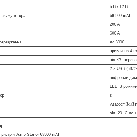
5 В / 12 В
о акумулятора
69 800 mAh
200 A
600 A
озряджання
до 3000
приблизно 4 г
від КЗ, перев
2 × USB (5В/2А
цифровий дис
LED, 3 режими
ор
є
ударостійкий 
від -20 °C до 
я
ристрій Jump Starter 69800 mAh