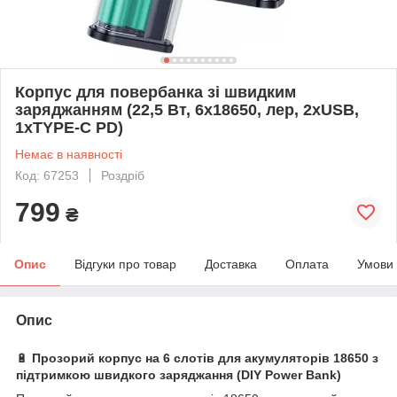
Корпус для повербанка зі швидким
заряджанням (22,5 Вт, 6x18650, лер, 2xUSB,
1xTYPE-C PD)
Немає в наявності
Код: 67253
Роздріб
799
₴
Опис
Відгуки про товар
Доставка
Оплата
Умови
Опис
🔋
Прозорий корпус на 6 слотів для акумуляторів 18650 з
підтримкою швидкого заряджання (DIY Power Bank)