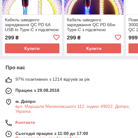
Кабель швидкого
Кабель швидкого
Пове
заряджання QC PD 6A
заряджання QC PD 66w
3000
USB to Type-С з підсвіткою
Type-C з підсвіткою
QC 2
гірляндою, передавання
гірляндою, передавання
Fast
299
299
999
₴
₴
даних
даних
Купити
Купити
Про нас
97% позитивних з 1214 відгуків за рік
Працює з 29.08.2016
м. Дніпро
вул. Маршала Малиновського 112, індекс 49022, Дніпро,
Україна
Контакти
Сьогодні працює з 11:00 до 17:00