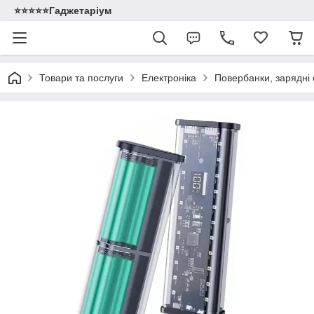
⭐️⭐️⭐️⭐️⭐️Гаджетаріум
Товари та послуги
Електроніка
Повербанки, зарядні с