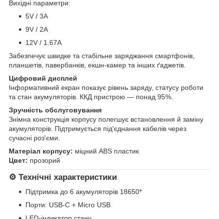
Вихідні параметри:
5V / 3A
9V / 2A
12V / 1.67A
Забезпечує швидке та стабільне заряджання смартфонів,
планшетів, павербанків, екшн-камер та інших ґаджетів.
Цифровий дисплей
Інформативний екран показує рівень заряду, статусу роботи
та стан акумуляторів. ККД пристрою — понад 95%.
Зручність обслуговування
Знімна конструкція корпусу полегшує встановлення й заміну
акумуляторів. Підтримується під'єднання кабелів через
сучасні роз'єми.
Матеріал корпусу:
міцний ABS пластик
Цвет:
прозорий
⚙ Технічні характеристики
Підтримка до 6 акумуляторів 18650*
Порти: USB-C + Micro USB
LED-індикатор стану