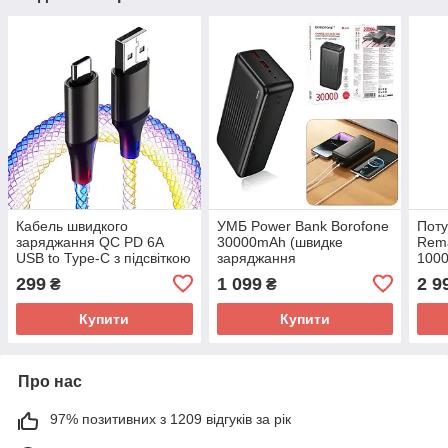
Кабель швидкого
УМБ Power Bank Borofone
Поту
заряджання QC PD 6A
30000mAh (швидке
Rema
USB to Type-С з підсвіткою
заряджання
1000
гірляндою, передавання
22.5W+PD20W)
LED 
299
1 099
2 9
₴
₴
даних
акум
Купити
Купити
Про нас
97% позитивних з 1209 відгуків за рік