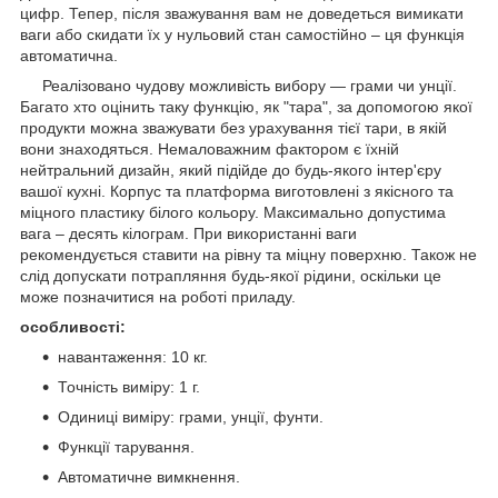
цифр. Тепер, після зважування вам не доведеться вимикати
ваги або скидати їх у нульовий стан самостійно – ця функція
автоматична.
Реалізовано чудову можливість вибору ― грами чи унції.
Багато хто оцінить таку функцію, як "тара", за допомогою якої
продукти можна зважувати без урахування тієї тари, в якій
вони знаходяться. Немаловажним фактором є їхній
нейтральний дизайн, який підійде до будь-якого інтер'єру
вашої кухні. Корпус та платформа виготовлені з якісного та
міцного пластику білого кольору. Максимально допустима
вага – десять кілограм. При використанні ваги
рекомендується ставити на рівну та міцну поверхню. Також не
слід допускати потрапляння будь-якої рідини, оскільки це
може позначитися на роботі приладу.
особливості:
навантаження: 10 кг.
Точність виміру: 1 г.
Одиниці виміру: грами, унції, фунти.
Функції тарування.
Автоматичне вимкнення.