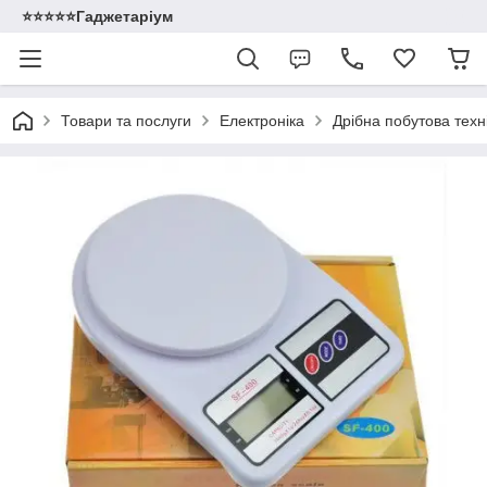
⭐️⭐️⭐️⭐️⭐️Гаджетаріум
Товари та послуги
Електроніка
Дрібна побутова техн