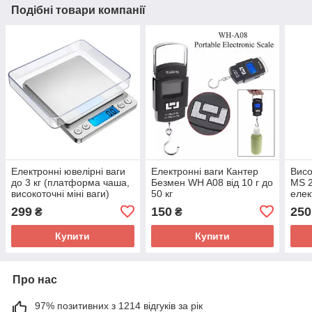
Подібні товари компанії
Електронні ювелірні ваги
Електронні ваги Кантер
Висо
до 3 кг (платформа чаша,
Безмен WH A08 від 10 г до
MS 2
високоточні міні ваги)
50 кг
елек
299
150
250
₴
₴
Купити
Купити
Про нас
97% позитивних з 1214 відгуків за рік