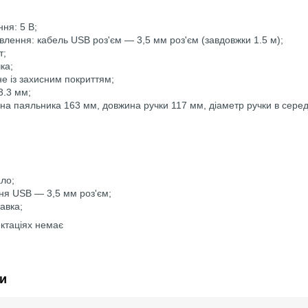
ня: 5 В;
влення: кабель USB роз'єм — 3,5 мм роз'єм (завдовжки 1.5 м);
т;
ка;
не із захисним покриттям;
3.3 мм;
на паяльника 163 мм, довжина ручки 117 мм, діаметр ручки в сере
ло;
ня USB — 3,5 мм роз'єм;
авка;
ектаціях немає
и