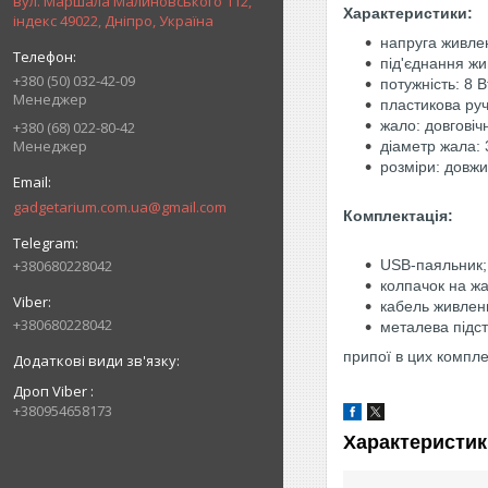
вул. Маршала Малиновського 112,
Характеристики:
індекс 49022, Дніпро, Україна
напруга живлен
під'єднання жи
+380 (50) 032-42-09
потужність: 8 В
Менеджер
пластикова руч
жало: довговіч
+380 (68) 022-80-42
Менеджер
діаметр жала: 
розміри: довжи
gadgetarium.com.ua@gmail.com
Комплектація:
+380680228042
USB-паяльник;
колпачок на жа
кабель живлен
+380680228042
металева підст
припої в цих компл
Дроп Viber
+380954658173
Характеристик