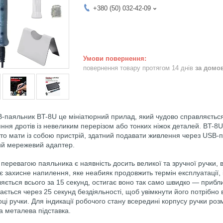
+380 (50) 032-42-09
повернення товару протягом 14 днів
за домо
яльник BT-8U це мініатюрний прилад, який чудово справляється з
аяння дротів із невеликим перерізом або тонких ніжок деталей. BT-8
то мати із собою пристрій, здатний подавати живлення через USB-п
ий мережевий адаптер.
евагою паяльника є наявність досить великої та зручної ручки, ви
захисне напилення, яке неабияк продовжить термін експлуатації, і 
ється всього за 15 секунд, остигає воно так само швидко — приблиз
ається через 25 секунд бездіяльності, щоб увімкнути його потрібн
і ручки. Для індикації робочого стану всередині корпусу ручки роз
а металева підставка.