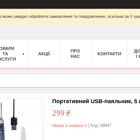
е може швидко обробляти замовлення та повідомлення, оскільки за її гра
ОВАРИ
ПРО
Д
ТА
АКЦІЇ
КОНТАКТИ
НАС
І
ОСЛУГИ
Портативний USB-паяльник, 5 в
299 ₴
Немає в наявності
Код:
09847