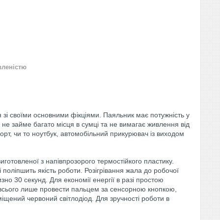
вленістю
і своїми основними фікціями. Паяльник має потужність у
U не займе багато місця в сумці та не вимагає живлення від
орт, чи то ноутбук, автомобільний прикурювач із виходом
готовленої з напівпрозорого термостійкого пластику.
поліпшить якість роботи. Розігрівання жала до робочої
но 30 секунд. Для економії енергії в разі простою
о всього лише провести пальцем за сенсорною кнопкою,
міщений червоний світлодіод. Для зручності роботи в