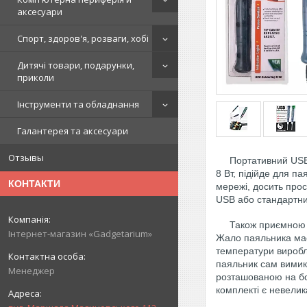
аксесуари
Спорт, здоров'я, розваги, хобі
Дитячі товари, подарунки,
приколи
Інструменти та обладнання
Галантерея та аксесуари
Отзывы
Портативний USB-па
8 Вт, підійде для п
КОНТАКТИ
мережі, досить прос
USB або стандартн
Також приємною пер
Інтернет-магазин «Gadgetarium»
Жало паяльника має 
температури виробля
паяльник сам вимик
Менеджер
розташованою на боц
комплекті є невелик