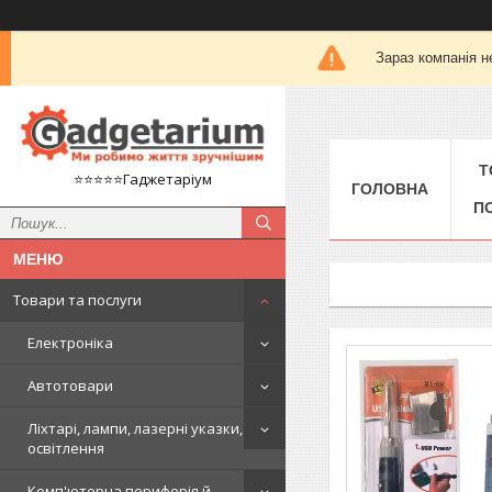
Зараз компанія н
Т
⭐️⭐️⭐️⭐️⭐️Гаджетаріум
ГОЛОВНА
П
Товари та послуги
Електроніка
Автотовари
Ліхтарі, лампи, лазерні указки,
освітлення
Комп'ютерна периферія й