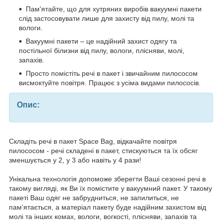
Пам'ятайте, що для хутряних виробів вакуумні пакети
слід застосовувати лише для захисту від пилу, молі та
вологи.
Вакуумні пакети – це надійний захист одягу та
постільної білизни від пилу, вологи, плісняви, молі,
запахів.
Просто помістіть речі в пакет і звичайним пилососом
висмоктуйте повітря. Працює з усіма видами пилососів.
Опис:
Складіть речі в пакет Space Bag, відкачайте повітря
пилососом - речі складені в пакет, стискуються та їх обсяг
зменшується у 2, у 3 або навіть у 4 рази!
Унікальна технологія допоможе зберегти Ваші сезонні речі в
такому вигляді, як Ви їх помістите у вакуумний пакет. У такому
пакеті Ваш одяг не забрудниться, не запилиться, не
пам'ятається, а матеріал пакету буде надійним захистом від
молі та інших комах, вологи, вогкості, плісняви, запахів та