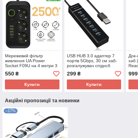
Мережевий фільтр
USB HUB 3.0 адаптер 7
Док-
живлення UA Power
портів 5Gbps, 30 см хаб-
хаб 
Socket F09U на 4 метри 3
розгалужувач спіднсб
Read
розетки +4 USB + Type-C
RJ45
550
299
999
₴
₴
Port, мережевий
подовжувач розеток
Купити
Купити
Акційні пропозиції та новинки
–17%