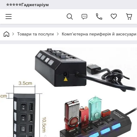
⭐️⭐️⭐️⭐️⭐️Гаджетаріум
Товари та послуги
Комп'ютерна периферія й аксесуари