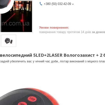
+380 (50) 032-42-09
повернення товару протягом 14 днів
за домо
р велосипедний 5LED+2LASER Вологозахист + 2
задній убезпечить вас у нічний час доби, ліхтар виконаний з міцного пла