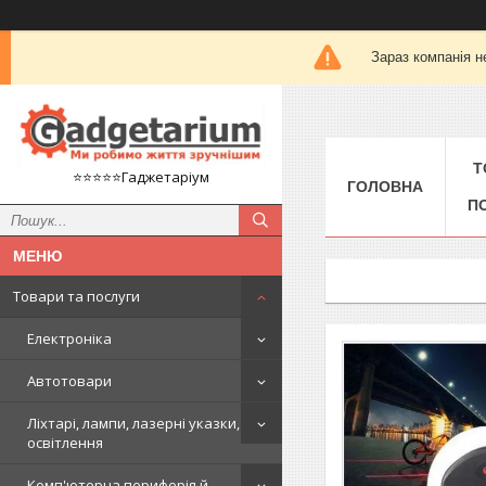
Зараз компанія н
Т
⭐️⭐️⭐️⭐️⭐️Гаджетаріум
ГОЛОВНА
П
Товари та послуги
Електроніка
Автотовари
Ліхтарі, лампи, лазерні указки,
освітлення
Комп'ютерна периферія й