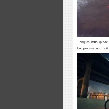
Швидкознімна кріплен
Такі режими як строб