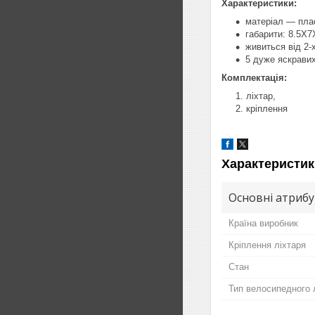
Характеристики:
матеріал — пла
габарити: 8.5Х7
живиться від 2-
5 дуже яскравих
Комплектація:
ліхтар,
кріплення
Характеристик
Основні атриб
Країна виробник
Кріплення ліхтаря
Стан
Тип велосипедного 