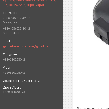
вул. Маршала Малиновського 112,
індекс 49022, Дніпро, Україна
+380 (50) 032-42-09
Менеджер
+380 (68) 022-80-42
Менеджер
gadgetarium.com.ua@gmail.com
+380680228042
+380680228042
Дроп Viber
+380954658173
Ліхтар оснащений дво