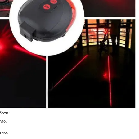
боти:
тло,
огню.