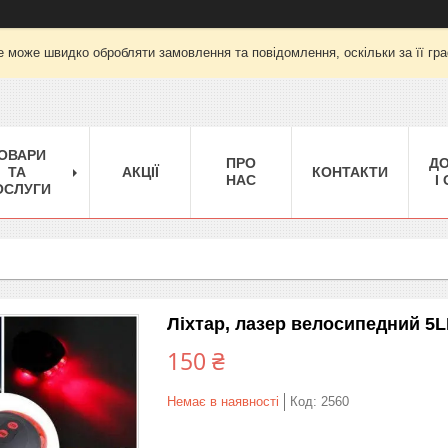
е може швидко обробляти замовлення та повідомлення, оскільки за її гра
ОВАРИ
ПРО
Д
ТА
АКЦІЇ
КОНТАКТИ
НАС
І
ОСЛУГИ
Ліхтар, лазер велосипедний 5
150 ₴
Немає в наявності
Код:
2560