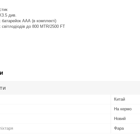
стик
Х3.5 див.
х батарейок ААА (в комплекті)
 світлодіодів до 800 MTR/2500 FT
и
ути
Китай
На кермо
Новий
ліхтаря
Фара