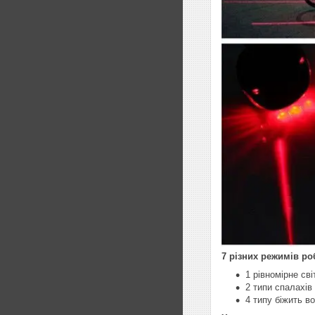
7 різних режимів ро
1 рівномірне сві
2 типи спалахів
4 типу біжить в