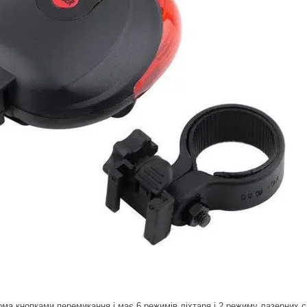
ма кнопками перемикання і має 6 режимів ліхтаря і 2 режиму лазерних с