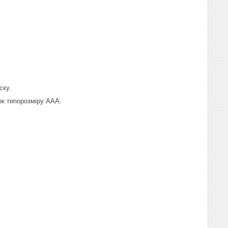
ску.
ок типорозміру ААА.