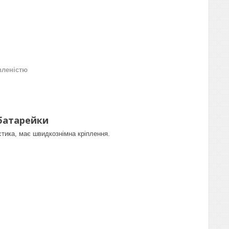
вленістю
 батарейки
стика, має швидкознімна кріплення.