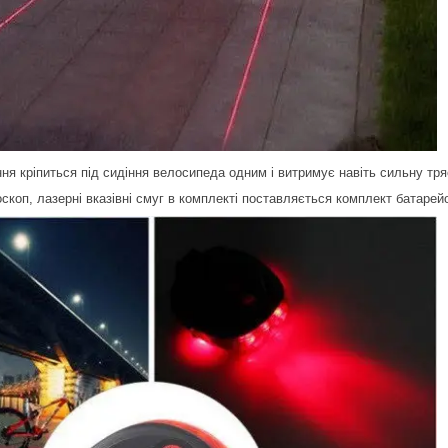
ня кріпиться під сидіння велосипеда одним і витримує навіть сильну тря
оскоп, лазерні вказівні смуг в комплекті поставляється комплект батарей